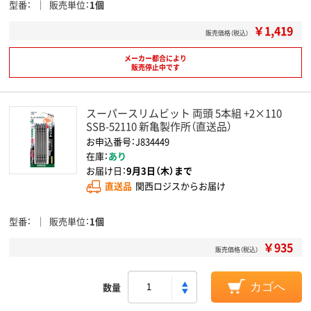
型番
販売単位
1個
￥1,419
販売価格（税込）
メーカー都合により
販売停止中です
スーパースリムビット 両頭 5本組 +2×110
SSB-52110 新亀製作所（直送品）
お申込番号：J834449
在庫：
あり
お届け日：
9月3日（木）まで
直送品
関西ロジスからお届け
型番
販売単位
1個
￥935
販売価格（税込）
数量
カゴへ