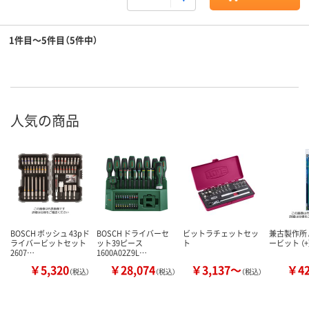
1件目～5件目（5件中）
人気の商品
BOSCH ボッシュ 43pド
BOSCH ドライバーセ
ビットラチェットセッ
兼古製作所 
ライバービットセット
ット39ピース
ト
ービット （+
2607…
1600A02Z9L…
￥5,320
￥28,074
￥3,137～
￥4
（税込）
（税込）
（税込）