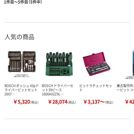
1件目～5件目（5件中）
人気の商品
BOSCH ボッシュ 43pド
BOSCH ドライバーセ
ビットラチェットセッ
兼古製作所 
ライバービットセット
ット39ピース
ト
ービット （+
2607…
1600A02Z9L…
￥5,320
￥28,074
￥3,137～
￥4
（税込）
（税込）
（税込）