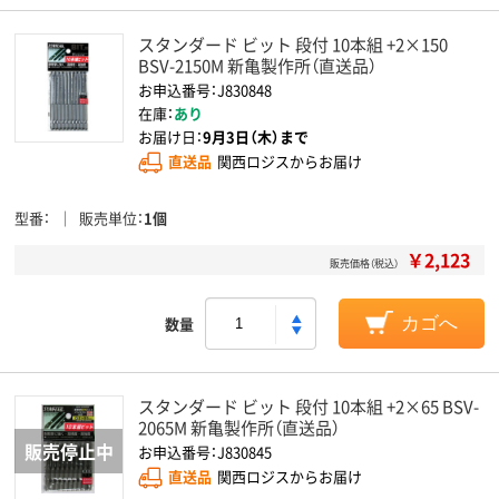
スタンダード ビット 段付 10本組 +2×150
BSV-2150M 新亀製作所（直送品）
お申込番号：J830848
在庫：
あり
お届け日：
9月3日（木）まで
直送品
関西ロジスからお届け
型番
販売単位
1個
￥2,123
販売価格（税込）
数量
カゴへ
スタンダード ビット 段付 10本組 +2×65 BSV-
2065M 新亀製作所（直送品）
お申込番号：J830845
直送品
関西ロジスからお届け