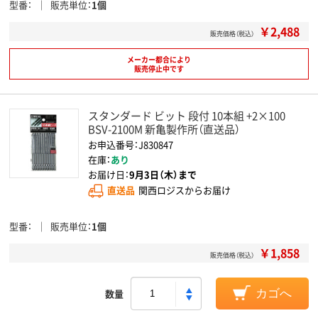
型番
販売単位
1個
￥2,488
販売価格（税込）
メーカー都合により
販売停止中です
スタンダード ビット 段付 10本組 +2×100
BSV-2100M 新亀製作所（直送品）
お申込番号：J830847
在庫：
あり
お届け日：
9月3日（木）まで
直送品
関西ロジスからお届け
型番
販売単位
1個
￥1,858
販売価格（税込）
数量
カゴへ