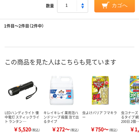
数量
カゴへ
1件目～2件目（2件中）
この商品を見た人はこちらも見ています
LEDハンディライト 懐
キレイキレイ 薬用泡ハ
虫よけバリア フマキラ
虫コナーズ
中電灯 スティックライ
ンドソープ 殺菌 泡で出
ー
るタイプ 
ト ランタン …
るタイプ
200日 2個
￥5,520
￥272～
￥750～
￥1,
（税込）
（税込）
（税込）