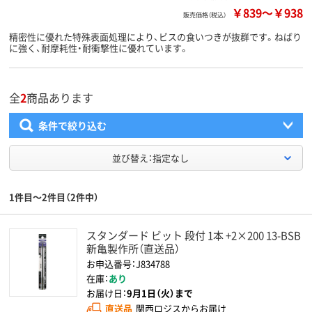
￥839
～
￥938
販売価格（税込）
精密性に優れた特殊表面処理により、ビスの食いつきが抜群です。ねばり
に強く、耐摩耗性・耐衝撃性に優れています。
全
2
商品あります
条件で絞り込む
並び替え：指定なし
1件目～2件目（2件中）
スタンダード ビット 段付 1本 +2×200 13-BSB
新亀製作所（直送品）
お申込番号：J834788
在庫：
あり
お届け日：
9月1日（火）まで
直送品
関西ロジスからお届け