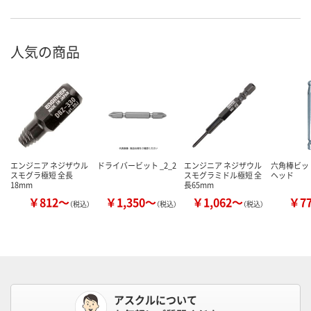
人気の商品
エンジニア ネジザウル
ドライバービット _2_2
エンジニア ネジザウル
六角棒ビッ
スモグラ極短 全長
スモグラミドル極短 全
ヘッド
18mm
長65mm
￥812～
￥1,350～
￥1,062～
￥7
（税込）
（税込）
（税込）
アスクルについて