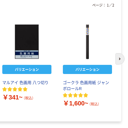
ページ：
1
／
2
次の
バリエーション
バリエーション
マルアイ 色画用 八つ切り
ゴークラ 色画用紙 ジャン
色
ボロールR
￥
￥341~
（税込）
￥1,600~
（税込）