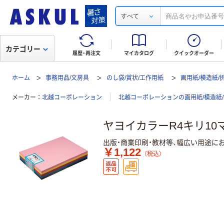
すべて
カテゴリー
履歴・再注文
マイカタログ
クイックオーダー
ホーム
事務用品/文房具
のし袋/賞状/工作用紙
画用紙/模造紙/
メーカー
北越コーポレーション
北越コーポレーションの画用紙/模造紙
ヤヨイカラーR4キリ10
出版・商業印刷・教材等、幅広い用途に
￥1,122
（税込）