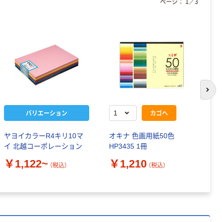
ページ：
1
／
3
次の
バリエーション
カゴへ
ヤヨイカラーR4キリ10マ
オキナ 色画用紙50色
イ 北越コーポレーション
HP3435 1冊
￥
￥1,122~
￥1,210
（税込）
（税込）