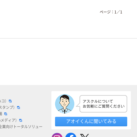
ページ：
1
／
1
ハコ）
スタンプ）
場
bメディア）
アオイくんに聞いてみる
企業向けトータルソリュー