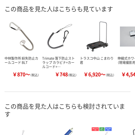
この商品を見た人はこちらも見ています
中林製作所 紛失防止カ
Trimate 落下防止スト
トラスコ中山 こまわり
伸縮式ホワ
ールコード BLT
ラップ カラビナ+カー
君
（現場撮影用
ルコード+…
￥870～
￥748
￥6,920～
￥4,5
（税込）
（税込）
（税込）
この商品を見た人はこちらも検討されていま
す