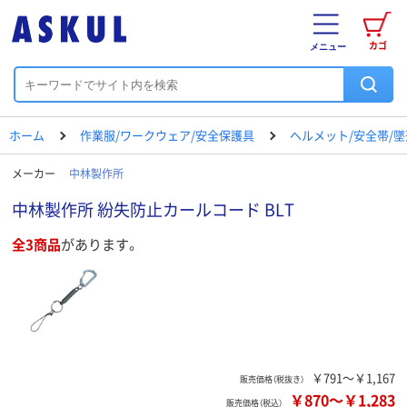
カゴ
メニュー
ホーム
作業服/ワークウェア/安全保護具
ヘルメット/安全帯/
メーカー
中林製作所
中林製作所 紛失防止カールコード BLT
全3商品
があります。
￥791～￥1,167
販売価格（税抜き）
￥870
～
￥1,283
販売価格（税込）