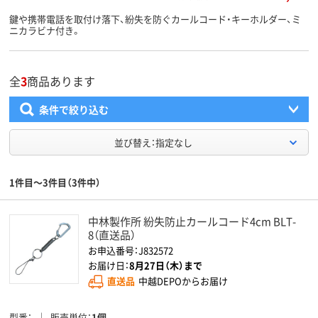
鍵や携帯電話を取付け落下、紛失を防ぐカールコード・キーホルダー、ミ
ニカラビナ付き。
全
3
商品あります
条件で絞り込む
並び替え：指定なし
1件目～3件目（3件中）
中林製作所 紛失防止カールコード4cm BLT-
8（直送品）
お申込番号：J832572
お届け日：
8月27日（木）まで
直送品
中越DEPOからお届け
型番
販売単位
1個