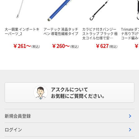
大一鋼業 インポートキ
アーテック 液晶タッチ
カラビナ付きバンジー
Trimate
ーパーツ_2
ペン 導電性繊維タイプ
ストラップ ブラック 極
ナ吊り下げ
太コイル仕様で安…
コード編み
￥261～
￥260～
￥627
￥
（税込）
（税込）
（税込）
アスクルについて
お気軽にご質問ください。
新規会員登録
ログイン