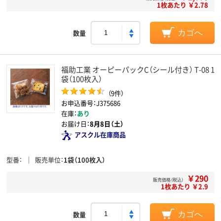
1枚あたり ￥2.78
数量
カゴへ
福助工業 オーピーパックC（シール付き） T-08 1
袋（100枚入）
（9件）
お申込番号：J375686
在庫：
あり
お届け日：
8月8日（土）
アスクル在庫商品
型番
販売単位
1袋（100枚入）
￥290
販売価格（税込）
1枚あたり ￥2.9
数量
カゴへ