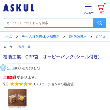
カゴ
メニュー
ホーム
テープ/梱包資材/店舗用品
袋・包装資材
OPP袋
メーカー
福助工業
福助工業 OPP袋 オーピーパック（シール付き）
1
万回
購入いただきました！
全8商品
があります。
5.0
（バリエーション中の最高値）