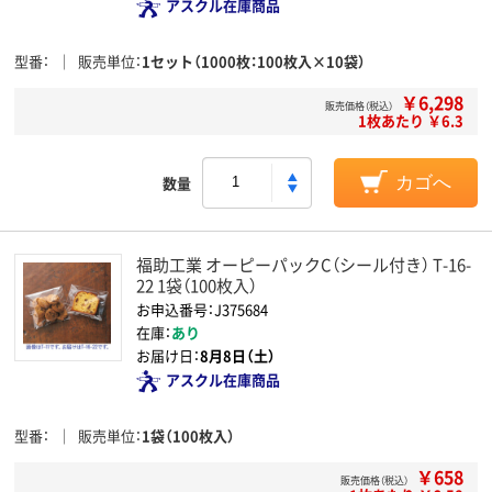
アスクル在庫商品
型番
販売単位
1セット（1000枚：100枚入×10袋）
￥6,298
販売価格（税込）
1枚あたり ￥6.3
数量
カゴへ
福助工業 オーピーパックC（シール付き） T-16-
22 1袋（100枚入）
お申込番号：J375684
在庫：
あり
お届け日：
8月8日（土）
アスクル在庫商品
型番
販売単位
1袋（100枚入）
￥658
販売価格（税込）