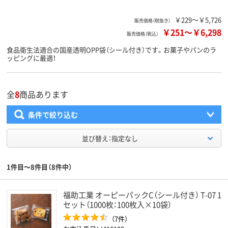
￥229～￥5,726
販売価格（税抜き）
￥251
～
￥6,298
販売価格（税込）
食品衛生法適合の国産透明OPP袋（シール付き）です。お菓子やパンのラ
ッピングに最適！
全
8
商品あります
条件で絞り込む
並び替え：指定なし
1件目～8件目（8件中）
福助工業 オーピーパックC（シール付き） T-07 1
セット（1000枚：100枚入×10袋）
（7件）