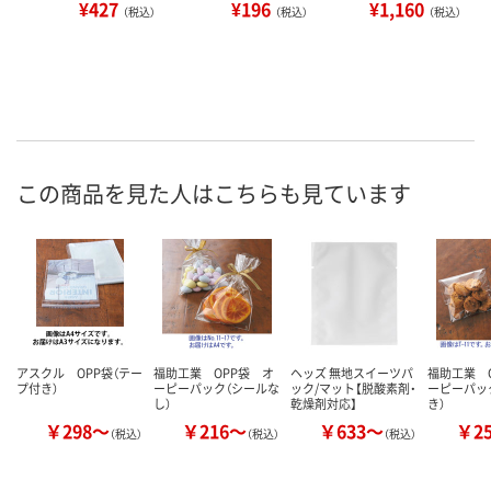
¥427
¥196
¥1,160
（税込）
（税込）
（税込）
この商品を見た人はこちらも見ています
アスクル OPP袋（テー
福助工業 OPP袋 オ
ヘッズ 無地スイーツパ
福助工業 
プ付き）
ーピーパック（シールな
ック/マット【脱酸素剤・
ーピーパッ
し）
乾燥剤対応】
き）
￥298～
￥216～
￥633～
￥2
（税込）
（税込）
（税込）