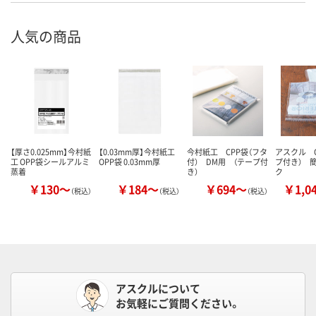
人気の商品
【厚さ0.025mm】今村紙
【0.03mm厚】今村紙工
今村紙工 CPP袋（フタ
アスクル O
工 OPP袋シールアルミ
OPP袋 0.03mm厚
付） DM用 （テープ付
プ付き） 
蒸着
き）
ク
￥130～
￥184～
￥694～
￥1,0
（税込）
（税込）
（税込）
アスクルについて
お気軽にご質問ください。