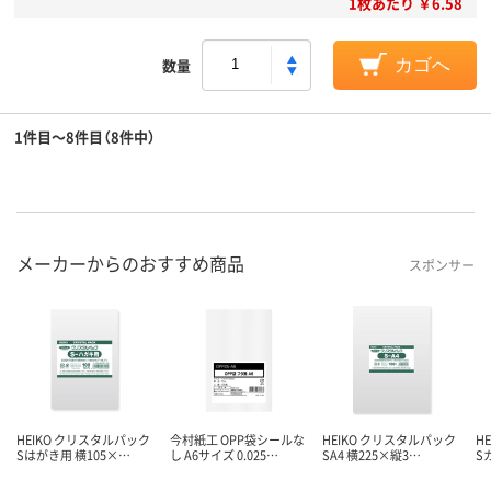
1枚あたり ￥6.58
数量
カゴへ
1件目～8件目（8件中）
メーカーからのおすすめ商品
スポンサー
HEIKO クリスタルパック
今村紙工 OPP袋シールな
HEIKO クリスタルパック
H
Sはがき用 横105×…
し A6サイズ 0.025…
SA4 横225×縦3…
S