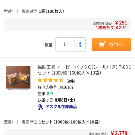
型番
販売単位
1袋（100枚入）
￥251
販売価格（税込）
1枚あたり ￥2.51
数量
カゴへ
福助工業 オーピーパックC（シール付き） T-08 1
セット（1000枚：100枚入×10袋）
（9件）
お申込番号：J416107
在庫：
8点
お届け日：
8月8日（土）
アスクル在庫商品
型番
販売単位
1セット（1000枚：100枚入×10袋）
￥2,778
販売価格（税込）