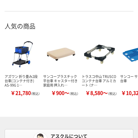
人気の商品
アズワン 折り畳み2段
サンコープラスチック
トラスコ中山 TRUSCO
サンコー 
台車(コンテナ付き)
平台車 キャスター付き
コンテナ台車 アルミカ
台車
AS-99G 1…
家庭用 押入れ…
ート （ナ…
￥21,780
￥900～
￥8,580～
￥10,3
（税込）
（税込）
（税込）
アスクルについて