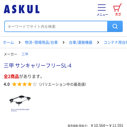
カゴ
メニュー
ホーム
物流・現場用品/台車
台車/運搬機器
コンテナ用台
メーカー
三甲
三甲 サンキャリーフリーSL-4
全2商品
があります。
4.0
（バリエーション中の最高値）
￥10,564～￥11,591
販売価格（税抜き）