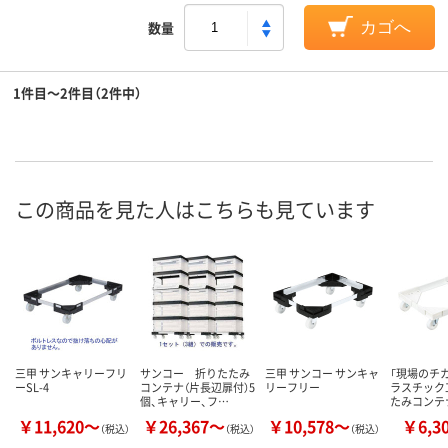
数量
カゴへ
1件目～2件目（2件中）
この商品を見た人はこちらも見ています
三甲 サンキャリーフリ
サンコー 折りたたみ
三甲 サンコー サンキャ
「現場のチカ
ーSL-4
コンテナ（片長辺扉付）5
リーフリー
ラスチック
個、キャリー、フ…
たみコンテ
￥11,620～
￥26,367～
￥10,578～
￥6,3
（税込）
（税込）
（税込）