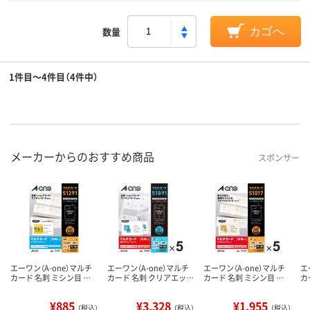
数量
カゴへ
1件目～4件目（4件中）
メーカーからのおすすめ商品
スポンサー
エーワン（A-one）マルチ
エーワン（A-one）マルチ
エーワン（A-one）マルチ
エ
カード 名刺 ミシン目 …
カード 名刺 クリアエッ…
カード 名刺 ミシン目 …
カ
¥885
¥3,328
¥1,955
（税込）
（税込）
（税込）