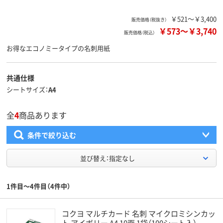
￥521～￥3,400
販売価格（税抜き）
￥573
～
￥3,740
販売価格（税込）
お得なエコノミータイプの名刺用紙
共通仕様
シートサイズ
A4
全
4
商品あります
条件で絞り込む
並び替え：指定なし
1件目～4件目（4件中）
コクヨ マルチカード 名刺 マイクロミシンカッ
ト アイボリー A4 10面 1袋（100シート入）