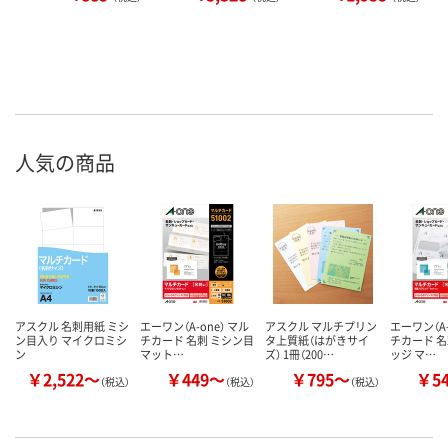
人気の商品
アスクル 名刺用紙 ミシ
エーワン（A-one） マル
アスクル マルチプリン
エーワン（A-
ン目入り マイクロミシ
チカード 名刺 ミシン目
タ上質紙（はがきサイ
チカード 名
ン
マット…
ズ） 1冊（200…
ッジ マ…
￥2,522～
￥449～
￥795～
￥5
（税込）
（税込）
（税込）