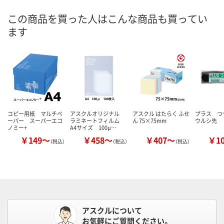
この商品を買った人はこんな商品も買ってい
ます
コピー用紙 マルチペ
アスクルオリジナル
アスクル はたらく ふせ
プラス 
ーパー スーパーエコ
ラミネートフィルム
ん 75×75mm
ウルシ先
ノミー+
A4サイズ 100μ…
￥149～
￥458～
￥407～
￥1
（税込）
（税込）
（税込）
アスクルについて
お気軽にご質問ください。