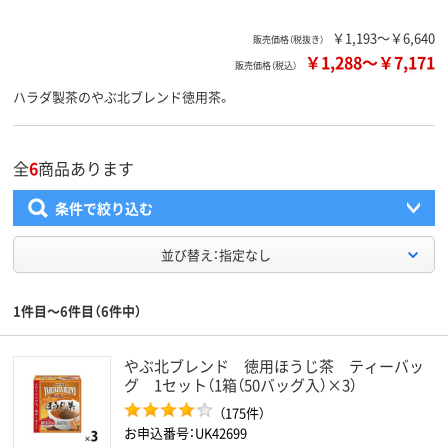
￥1,193～￥6,640
販売価格（税抜き）
￥1,288
～
￥7,171
販売価格（税込）
ハラダ製茶のやぶ北ブレンド徳用茶。
全
6
商品あります
条件で絞り込む
並び替え：指定なし
1件目～6件目（6件中）
やぶ北ブレンド 徳用ほうじ茶 ティーバッ
グ 1セット（1箱（50バッグ入）×3）
（175件）
お申込番号：UK42699