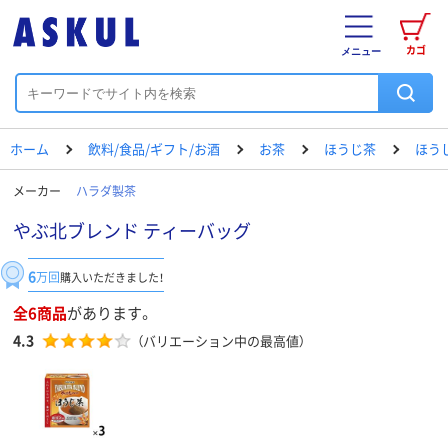
カゴ
メニュー
ホーム
飲料/食品/ギフト/お酒
お茶
ほうじ茶
ほう
メーカー
ハラダ製茶
やぶ北ブレンド ティーバッグ
6
万回
購入いただきました！
全6商品
があります。
4.3
（バリエーション中の最高値）