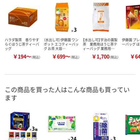
ハラダ製茶 香りやす
（水出し可）伊藤園 ワン
【水出し可】宇治の露製
伊藤園 プ
らぐほうじ茶ティーバ
ポット エコティーバッ
茶 業務用ほうじ茶テ
ーバッグ 
ッグ
グ お茶 大容…
ィーバッグ 業務用…
￥194～
￥699～
￥1,700
￥6
（税込）
（税込）
（税込）
この商品を買った人はこんな商品も買ってい
ます