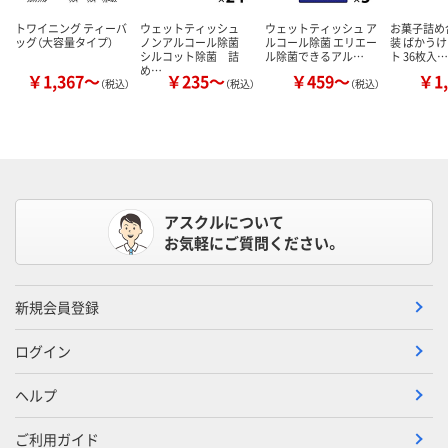
トワイニング ティーバ
ウェットティッシュ
ウェットティッシュ ア
お菓子詰め
ッグ（大容量タイプ）
ノンアルコール除菌
ルコール除菌 エリエー
装 ばかうけ
シルコット除菌 詰
ル除菌できるアル…
ト 36枚入…
め…
￥1,367～
￥235～
￥459～
￥1,
（税込）
（税込）
（税込）
アスクルについて
お気軽にご質問ください。
新規会員登録
ログイン
ヘルプ
ご利用ガイド