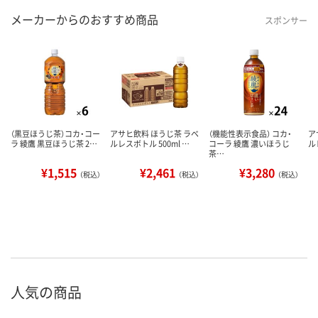
メーカーからのおすすめ商品
スポンサー
（黒豆ほうじ茶）コカ・コー
アサヒ飲料 ほうじ茶 ラベ
（機能性表示食品） コカ・
ア
ラ 綾鷹 黒豆ほうじ茶 2…
ルレスボトル 500ml …
コーラ 綾鷹 濃いほうじ
ル
茶…
¥1,515
¥2,461
¥3,280
（税込）
（税込）
（税込）
人気の商品