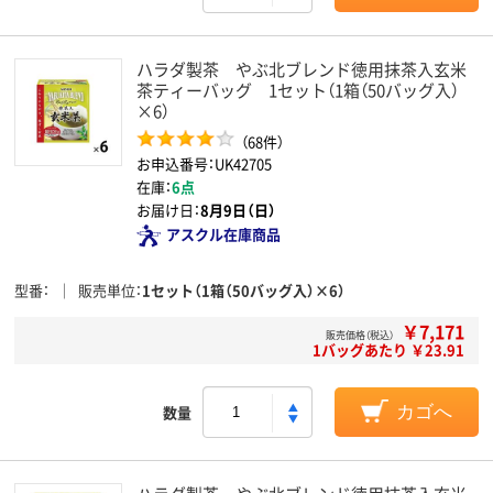
ハラダ製茶 やぶ北ブレンド徳用抹茶入玄米
茶ティーバッグ 1セット（1箱（50バッグ入）
×6）
（68件）
お申込番号：UK42705
在庫：
6点
お届け日：
8月9日（日）
アスクル在庫商品
型番
販売単位
1セット（1箱（50バッグ入）×6）
￥7,171
販売価格（税込）
1バッグあたり ￥23.91
数量
カゴへ