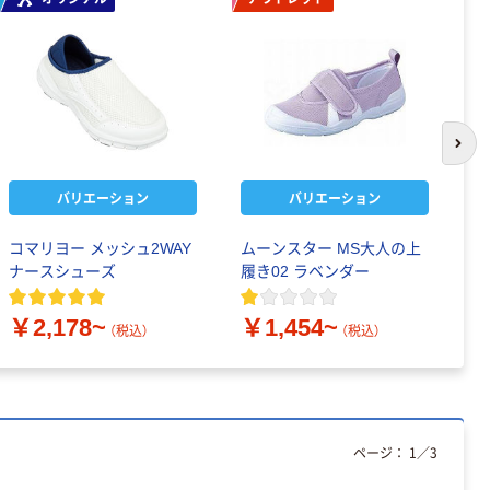
次の
バリエーション
バリエーション
コマリヨー メッシュ2WAY
ムーンスター MS大人の上
ム
ナースシューズ
履き02 ラベンダー
履
￥
￥2,178~
￥1,454~
（税込）
（税込）
ページ：
1
／
3