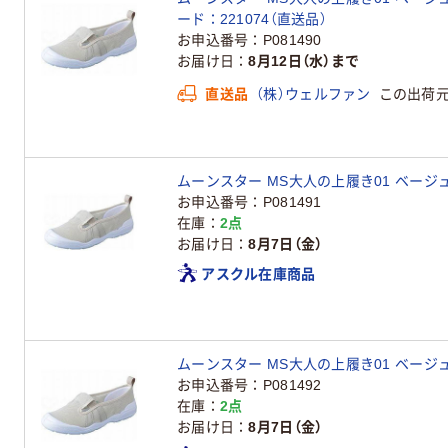
ード：221074（直送品）
お申込番号
P081490
お届け日
8月12日（水）まで
直送品
（株）ウェルファン
この出荷
ムーンスター MS大人の上履き01 ベージュ 26
お申込番号
P081491
在庫
2点
お届け日
8月7日（金）
アスクル在庫商品
ムーンスター MS大人の上履き01 ベージュ 27
お申込番号
P081492
在庫
2点
お届け日
8月7日（金）