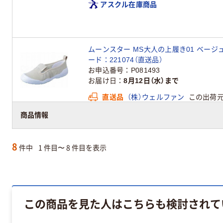
アスクル在庫商品
ムーンスター MS大人の上履き01 ベージ
ード：221074（直送品）
お申込番号
P081493
お届け日
8月12日（水）まで
直送品
（株）ウェルファン
この出荷
商品情報
8
件中
1 件目〜 8 件目を表示
この商品を見た人はこちらも検討されて