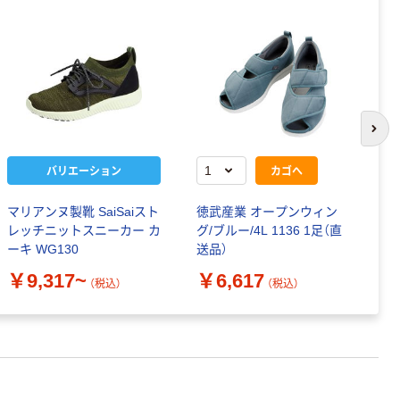
次の
バリエーション
カゴへ
マリアンヌ製靴 SaiSaiスト
徳武産業 オープンウィン
ア
レッチニットスニーカー カ
グ/ブルー/4L 1136 1足（直
TK
ーキ WG130
送品）
￥
￥9,317~
￥6,617
（税込）
（税込）