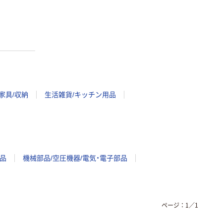
家具/収納
生活雑貨/キッチン用品
品
機械部品/空圧機器/電気・電子部品
ページ：
1
／
1