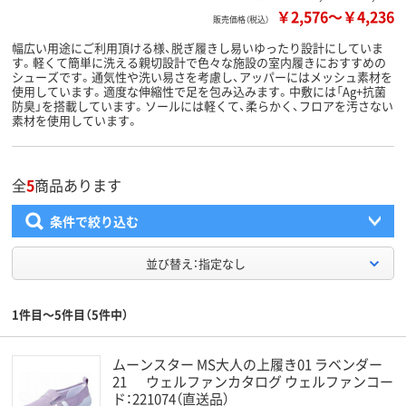
￥2,576
～
￥4,236
販売価格（税込）
幅広い用途にご利用頂ける様、脱ぎ履きし易いゆったり設計にしていま
す。軽くて簡単に洗える親切設計で色々な施設の室内履きにおすすめの
シューズです。通気性や洗い易さを考慮し、アッパーにはメッシュ素材を
使用しています。適度な伸縮性で足を包み込みます。中敷には「Ag+抗菌
防臭」を搭載しています。ソールには軽くて、柔らかく、フロアを汚さない
素材を使用しています。
全
5
商品あります
条件で絞り込む
並び替え：指定なし
1件目～5件目（5件中）
ムーンスター MS大人の上履き01 ラベンダー
21 ウェルファンカタログ ウェルファンコー
ド：221074（直送品）