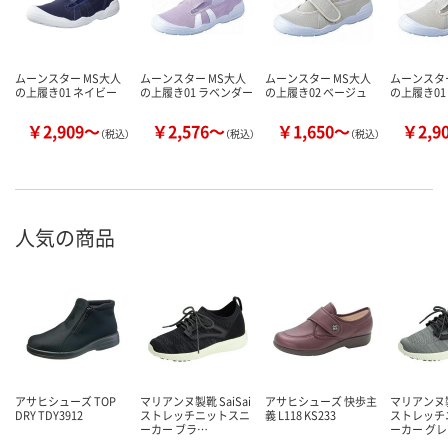
ムーンスター MS大人
ムーンスター MS大人
ムーンスター MS大人
ムーンスター
の上履き01 ネイビー
の上履き01 ラベンダー
の上履き02 ベージュ
の上履き01
￥2,909～
￥2,576～
￥1,650～
￥2,9
（税込）
（税込）
（税込）
人気の商品
アサヒシューズ TOP
マリアンヌ製靴 SaiSai
アサヒシューズ 快歩主
マリアンヌ製靴
DRY TDY3912
ストレッチニットスニ
義 L118 KS233
ストレッチ
ーカー ブラ…
ーカー グ