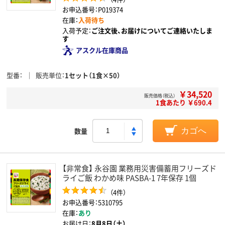
お申込番号：P019374
在庫：
入荷待ち
入荷予定：
ご注文後、お届けについてご連絡いたしま
す
アスクル在庫商品
型番
販売単位
1セット（1食×50）
￥34,520
販売価格（税込）
1食あたり ￥690.4
数量
カゴへ
【非常食】 永谷園 業務用災害備蓄用フリーズド
ライご飯 わかめ味 PASBA-1 7年保存 1個
（4件）
お申込番号：5310795
在庫：
あり
お届け日：
8月8日（土）