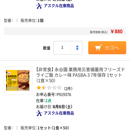
アスクル在庫商品
型番
販売単位
1個
￥880
販売価格（税込）
数量
カゴへ
【非常食】 永谷園 業務用災害備蓄用フリーズド
ライご飯 カレー味 PASBA-3 7年保存 1セット
（1食×50）
（2件）
お申込番号：P019376
在庫：
2点
お届け日：
8月8日（土）
アスクル在庫商品
型番
販売単位
1セット（1食×50）