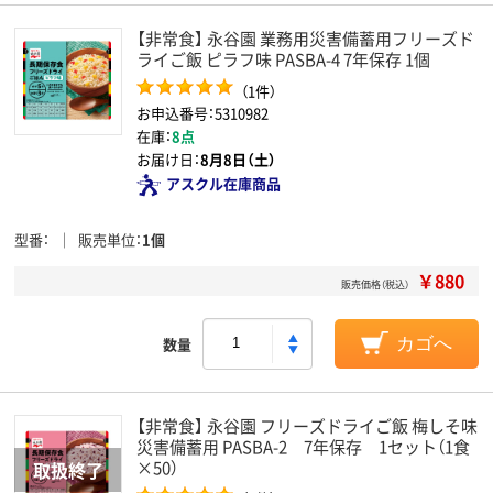
【非常食】 永谷園 業務用災害備蓄用フリーズド
ライご飯 ピラフ味 PASBA-4 7年保存 1個
（1件）
お申込番号：5310982
在庫：
8点
お届け日：
8月8日（土）
アスクル在庫商品
型番
販売単位
1個
￥880
販売価格（税込）
数量
カゴへ
【非常食】 永谷園 フリーズドライご飯 梅しそ味
災害備蓄用 PASBA-2 7年保存 1セット（1食
×50）