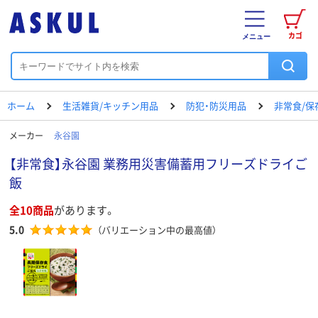
カゴ
メニュー
ホーム
生活雑貨/キッチン用品
防犯・防災用品
非常食/保
メーカー
永谷園
【非常食】永谷園 業務用災害備蓄用フリーズドライご
飯
全10商品
があります。
5.0
（バリエーション中の最高値）