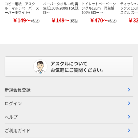
コピー用紙 アスク
ペーパータオル 中判 再
トイレットペーパー シ
ティッシュ
ル マルチペーパー ス
生紙100％ 200枚 FSC認
ングル120ｍ 再生紙
ックス 150
ーパーホワイト+
証 …
100% 6ロー…
スクル ス…
￥149～
￥149～
￥470～
￥3
（税込）
（税込）
（税込）
アスクルについて
お気軽にご質問ください。
新規会員登録
ログイン
ヘルプ
ご利用ガイド