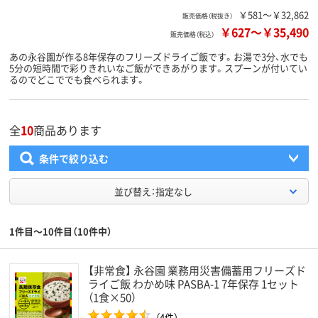
￥581～￥32,862
販売価格（税抜き）
￥627
～
￥35,490
販売価格（税込）
あの永谷園が作る8年保存のフリーズドライご飯です。お湯で3分、水でも
5分の短時間で彩りきれいなご飯ができあがります。スプーンが付いてい
るのでどこででも食べられます。
全
10
商品あります
条件で絞り込む
並び替え：指定なし
1件目～10件目（10件中）
【非常食】 永谷園 業務用災害備蓄用フリーズド
ライご飯 わかめ味 PASBA-1 7年保存 1セット
（1食×50）
（4件）