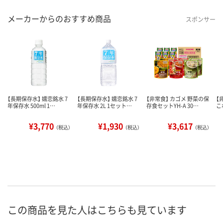
メーカーからのおすすめ商品
スポンサー
【長期保存水】 嬬恋銘水 7
【長期保存水】 嬬恋銘水 7
【非常食】 カゴメ 野菜の保
【
年保存水 500ml 1…
年保存水 2L 1セット…
存食セットYH-A 30…
こ
¥3,770
¥1,930
¥3,617
（税込）
（税込）
（税込）
この商品を見た人はこちらも見ています