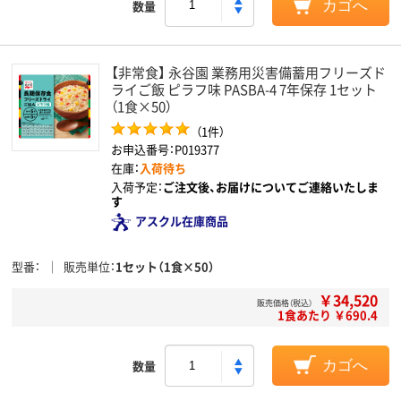
数量
カゴへ
【非常食】 永谷園 業務用災害備蓄用フリーズド
ライご飯 ピラフ味 PASBA-4 7年保存 1セット
（1食×50）
（1件）
お申込番号：P019377
在庫：
入荷待ち
入荷予定：
ご注文後、お届けについてご連絡いたしま
す
アスクル在庫商品
型番
販売単位
1セット（1食×50）
￥34,520
販売価格（税込）
1食あたり ￥690.4
数量
カゴへ