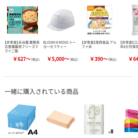
【非常食】永谷園 業務用
BLOOM III MOVO トー
【非常食】尾西食品 アル
【非常食】江
災害備蓄用フリーズド
ヨーセフティー
ファ米
年6か月保
ライご飯
￥627～
￥5,000～
￥390～
￥6
（税込）
（税込）
（税込）
一緒に購入されている商品