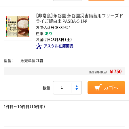
【非常食】永谷園 永谷園災害備蓄用フリーズド
ライご飯白米 PASBA-5 1袋
お申込番号：EX89624
在庫：
あり
お届け日：
8月8日（土）
アスクル在庫商品
型番
販売単位
1袋
￥750
販売価格（税込）
数量
カゴへ
1件目～10件目（10件中）