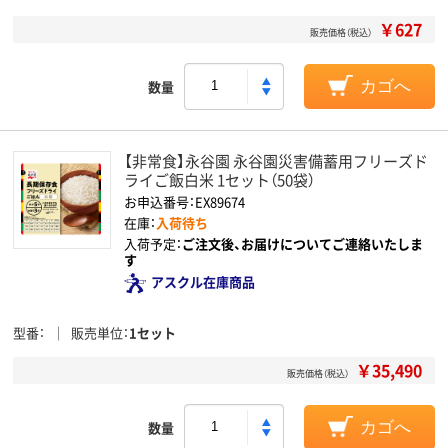
￥627
販売価格（税込）
数量
カゴへ
【非常食】永谷園 永谷園災害備蓄用フリーズド
ライご飯白米 1セット（50袋）
お申込番号：EX89674
在庫：
入荷待ち
入荷予定：
ご注文後、お届けについてご連絡いたしま
す
アスクル在庫商品
型番
販売単位
1セット
￥35,490
販売価格（税込）
数量
カゴへ