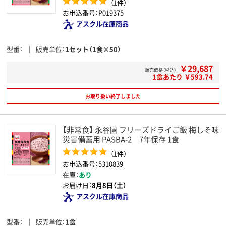
（1件）
お申込番号：P019375
アスクル在庫商品
型番
販売単位
1セット（1食×50）
￥29,687
販売価格（税込）
1食あたり ￥593.74
お取り扱い終了しました
【非常食】 永谷園 フリーズドライご飯 梅しそ味
災害備蓄用 PASBA-2 7年保存 1食
（1件）
お申込番号：5310839
在庫：
あり
お届け日：
8月8日（土）
アスクル在庫商品
型番
販売単位
1食