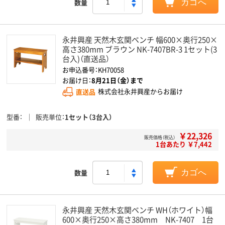
数量
カゴへ
永井興産 天然木玄関ベンチ 幅600×奥行250×
高さ380mm ブラウン NK-7407BR-3 1セット(3
台入)（直送品）
お申込番号：KH70058
お届け日：
8月21日（金）まで
直送品
株式会社永井興産からお届け
型番
販売単位
1セット（3台入）
￥22,326
販売価格（税込）
1台あたり ￥7,442
数量
カゴへ
永井興産 天然木玄関ベンチ WH（ホワイト）幅
600×奥行250×高さ380mm NK-7407 1台