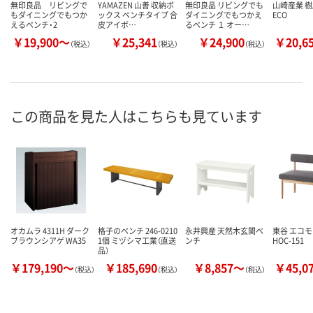
無印良品 リビングで
YAMAZEN 山善 収納ボ
無印良品 リビングでも
山崎産業 
もダイニングでもつか
ックス ベンチタイプ 合
ダイニングでもつかえ
ECO
えるベンチ・2
皮アイボ…
るベンチ １ オー…
￥19,900～
￥25,341
￥24,900
￥20,6
（税込）
（税込）
（税込）
この商品を見た人はこちらも見ています
オカムラ 4311H ダーク
格子のベンチ 246-0210
永井興産 天然木玄関ベ
東谷 エコモ
ブラウンシアゲ WA35
1個 ミヅシマ工業（直送
ンチ
HOC-151
品）
￥179,190～
￥185,690
￥8,857～
￥45,0
（税込）
（税込）
（税込）