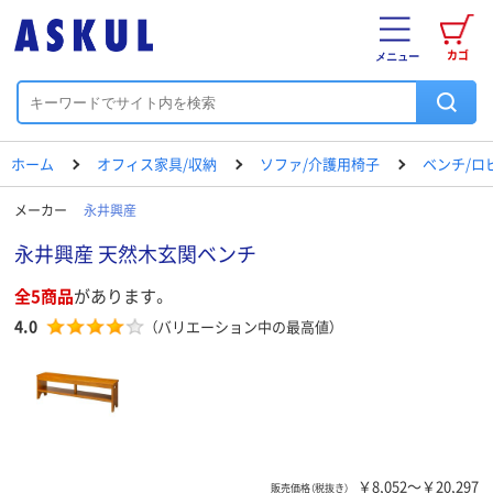
カゴ
メニュー
ホーム
オフィス家具/収納
ソファ/介護用椅子
ベンチ/ロ
メーカー
永井興産
永井興産 天然木玄関ベンチ
全5商品
があります。
4.0
（バリエーション中の最高値）
￥8,052～￥20,297
販売価格（税抜き）