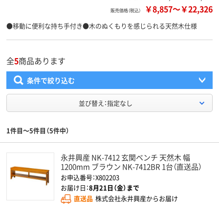
￥8,857
～
￥22,326
販売価格（税込）
●移動に便利な持ち手付き●木のぬくもりを感じられる天然木仕様
全
5
商品あります
条件で絞り込む
並び替え：指定なし
1件目～5件目（5件中）
永井興産 NK-7412 玄関ベンチ 天然木 幅
1200mm ブラウン NK-7412BR 1台（直送品）
お申込番号：X802203
お届け日：
8月21日（金）まで
直送品
株式会社永井興産からお届け