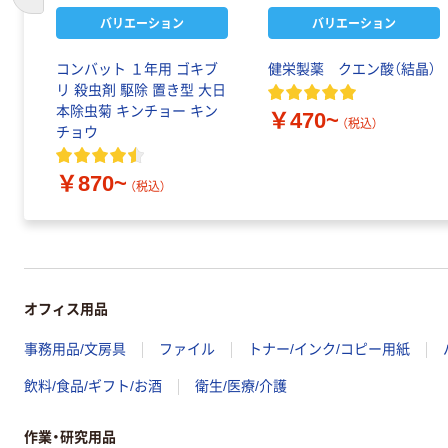
前のスライドへ
バリエーション
バリエーション
コンバット １年用 ゴキブ
健栄製薬 クエン酸（結晶）
リ 殺虫剤 駆除 置き型 大日
本除虫菊 キンチョー キン
￥470~
（税込）
チョウ
￥870~
（税込）
オフィス用品
事務用品/文房具
ファイル
トナー/インク/コピー用紙
飲料/食品/ギフト/お酒
衛生/医療/介護
作業・研究用品