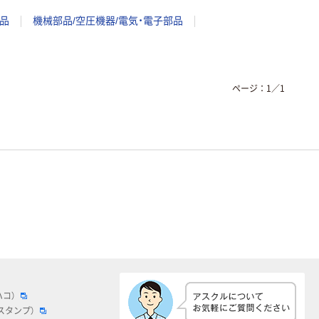
品
機械部品/空圧機器/電気・電子部品
ページ：
1
／
1
ハコ）
スタンプ）