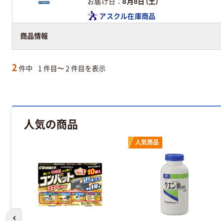
お届け日
8月8日（土）
アスクル在庫商品
商品情報
2
件中
1 件目〜 2 件目を表示
人気の商品
人気商品