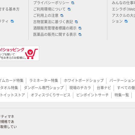
プライバシーポリシー
みんなの仕事
対する基本方
ご利用環境について
エシラボ（We
ご利用上の注意
アスクルの大
リティ
ション
古物営業法に基づく表記
酒類販売管理者標識の掲示
医薬品の販売に関する表示
イムカード特集
ラミネーター特集
ホワイトボードショップ
パーテーション
タオル特集
ダンボール専門ショップ
現場のチカラ
台車ナビ
すべての働
トイットストア
オフィスづくりサービス
ピンポイントサーチ
特集一覧
リティマネ
際規格であ
証を取得してい