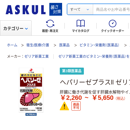
すべて
カテゴリー
履歴・再注文
マイカタログ
クイックオーダー
ホーム
衛生/医療/介護
医薬品
ビタミン・栄養剤（医薬品）
メーカー
ゼリア新薬工業
ゼリア新薬工業のビタミン・栄養剤（医薬品）
第3類医薬品
ヘパリーゼプラスll ゼ
肝臓に働き代謝を促す肝臓水解物やイノ
￥2,260
~
￥5,650
（税込）