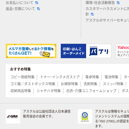
お支払いについて
環境・社会活動報告
返品・交換について
カスタマーハラスメントに
針
アスクルのサイバーセキュ
おすすめ特集
コピー用紙特集
トナー・インクメガストア
電卓特集
電池特集
タ
ゴミ箱／ダストボックス特集
お掃除特集
洗剤特集
スリッパ特集
収納用品特集
シャチハタ特集
白衣・介護ユニフォームショップ
ポス
アスクルは公益社団法人日本通信
アスクルは情報セキュ
販売協会の会員です。
ジメントシステムの国
る「ISO 27001」の認
ます。