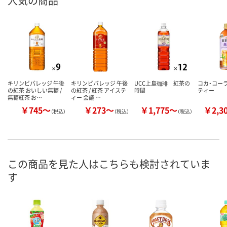
人気の商品
キリンビバレッジ 午後
キリンビバレッジ 午後
UCC上島珈琲 紅茶の
コカ・コー
の紅茶 おいしい無糖 /
の紅茶 / 紅茶 アイステ
時間
ティー
無糖紅茶 お…
ィー 会議 …
￥745～
￥273～
￥1,775～
￥2,3
（税込）
（税込）
（税込）
この商品を見た人はこちらも検討されていま
す