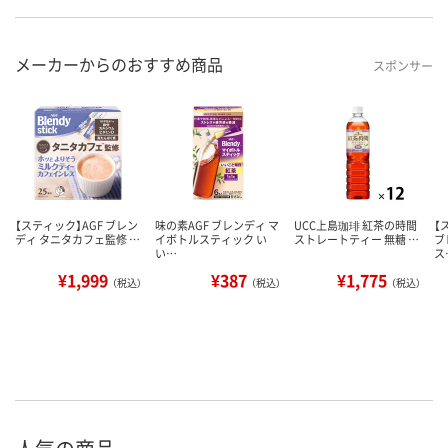
メーカーからのおすすめ商品
スポンサー
【スティック】AGF ブレン
味の素AGF ブレンディ マ
UCC上島珈琲 紅茶の時間
【
ディ タニタカフェ監修 …
イボトルスティック い
ストレートティー 無糖 …
ブ
い…
ス
¥1,999
¥387
¥1,775
（税込）
（税込）
（税込）