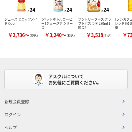
ジュース ミニッツメイ
【ペットボトルコーヒ
サントリーフーズ クラ
【ノンカフェ
ド Qoo
ー】ジョージア シリー
フトボス ラテ 280ml 1
レンド茶】
ズ
箱（24…
茶
￥2,736～
￥3,240～
￥3,518
￥7
（税込）
（税込）
（税込）
アスクルについて
お気軽にご質問ください。
新規会員登録
ログイン
ヘルプ