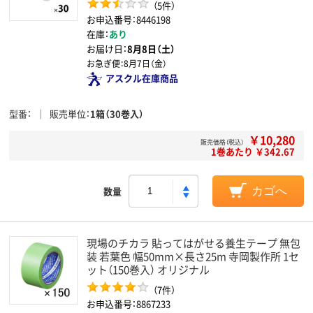
（5件）
お申込番号：8446198
在庫：
あり
お届け日：
8月8日（土）
お急ぎ便：
8月7日（金）
アスクル在庫商品
型番
販売単位
1箱（30巻入）
￥10,280
販売価格（税込）
1巻あたり ￥342.67
数量
カゴへ
現場のチカラ 貼ってはがせる養生テープ 無包
装 若葉色 幅50mm×長さ25m 寺岡製作所 1セ
ット（150巻入） オリジナル
（7件）
お申込番号：8867233