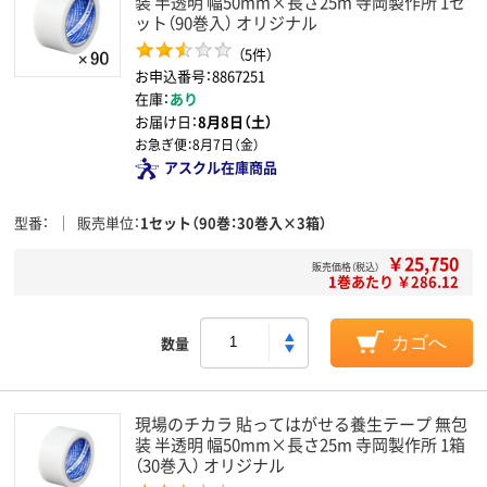
装 半透明 幅50mm×長さ25m 寺岡製作所 1セ
ット（90巻入） オリジナル
（5件）
お申込番号：8867251
在庫：
あり
お届け日：
8月8日（土）
お急ぎ便：
8月7日（金）
アスクル在庫商品
型番
販売単位
1セット（90巻：30巻入×3箱）
￥25,750
販売価格（税込）
1巻あたり ￥286.12
数量
カゴへ
現場のチカラ 貼ってはがせる養生テープ 無包
装 半透明 幅50mm×長さ25m 寺岡製作所 1箱
（30巻入） オリジナル