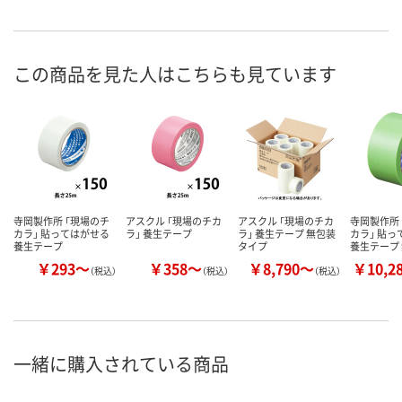
この商品を見た人はこちらも見ています
寺岡製作所 「現場のチ
アスクル 「現場のチカ
アスクル 「現場のチカ
寺岡製作所
カラ」 貼ってはがせる
ラ」 養生テープ
ラ」 養生テープ 無包装
カラ」 貼
養生テープ
タイプ
養生テープ
￥293～
￥358～
￥8,790～
￥10,2
（税込）
（税込）
（税込）
一緒に購入されている商品