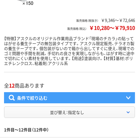
￥9,346～￥72,646
販売価格（税抜き）
￥10,280
～
￥79,910
販売価格（税込）
【特徴】アスクルのオリジナル作業用品ブランド「現場のチカラ」の貼って
はがせる養生テープの無包装タイプです。アスクル限定販売、テラオカ製
の養生テープです。個包装がないので箱から出してすぐに使え、現場での
ゴミ問題や手間を削減。手切れの良さを実現しながらも、はがす時に途中
で切れにくい素材を使用しています。【用途】塗装向け。【材質】基材:ポリ
エチレンクロス、粘着剤:アクリル系
全
12
商品あります
条件で絞り込む
並び替え：指定なし
1件目～12件目（12件中）