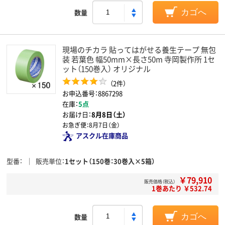
数量
カゴへ
現場のチカラ 貼ってはがせる養生テープ 無包
装 若葉色 幅50mm×長さ50m 寺岡製作所 1セ
ット（150巻入） オリジナル
（2件）
お申込番号：8867298
在庫：
5点
お届け日：
8月8日（土）
お急ぎ便：
8月7日（金）
アスクル在庫商品
型番
販売単位
1セット（150巻：30巻入×5箱）
￥79,910
販売価格（税込）
1巻あたり ￥532.74
数量
カゴへ