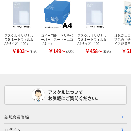
アスクルオリジナル
コピー用紙 マルチペ
アスクルオリジナル
ゴミ袋 エ
ラミネートフィルム
ーパー スーパーエコ
ラミネートフィルム
プ 乳白半透
A3サイズ 100μ…
ノミー+
A4サイズ 100μ…
イプ 詰替用
￥803～
￥149～
￥458～
￥6
（税込）
（税込）
（税込）
アスクルについて
お気軽にご質問ください。
新規会員登録
ログイン