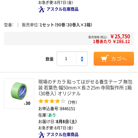
お急ぎ便：
8月7日（金）
アスクル在庫商品
型番
販売単位
1セット（90巻：30巻入×3箱）
￥25,750
販売価格（税込）
1巻あたり ￥286.12
数量
カゴへ
現場のチカラ 貼ってはがせる養生テープ 無包
装 若葉色 幅50mm×長さ25m 寺岡製作所 1箱
（30巻入） オリジナル
（7件）
お申込番号：8446151
在庫：
あり
お届け日：
8月8日（土）
お急ぎ便：
8月7日（金）
アスクル在庫商品