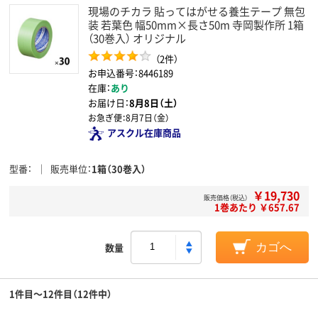
現場のチカラ 貼ってはがせる養生テープ 無包
装 若葉色 幅50mm×長さ50m 寺岡製作所 1箱
（30巻入） オリジナル
（2件）
お申込番号：8446189
在庫：
あり
お届け日：
8月8日（土）
お急ぎ便：
8月7日（金）
アスクル在庫商品
型番
販売単位
1箱（30巻入）
￥19,730
販売価格（税込）
1巻あたり ￥657.67
数量
カゴへ
1件目～12件目（12件中）