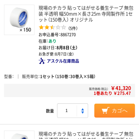
現場のチカラ 貼ってはがせる養生テープ 無包
装 半透明 幅50mm×長さ25m 寺岡製作所 1セ
ット（150巻入） オリジナル
（5件）
お申込番号：8867270
在庫：
あり
お届け日：
8月8日（土）
お急ぎ便：
8月7日（金）
アスクル在庫商品
型番
販売単位
1セット（150巻：30巻入×5箱）
￥41,320
販売価格（税込）
1巻あたり ￥275.47
数量
カゴへ
現場のチカラ 貼ってはがせる養生テープ 無包