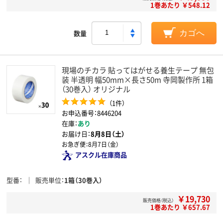
1巻あたり ￥548.12
数量
カゴへ
現場のチカラ 貼ってはがせる養生テープ 無包
装 半透明 幅50mm×長さ50m 寺岡製作所 1箱
（30巻入） オリジナル
（1件）
お申込番号：8446204
在庫：
あり
お届け日：
8月8日（土）
お急ぎ便：
8月7日（金）
アスクル在庫商品
型番
販売単位
1箱（30巻入）
￥19,730
販売価格（税込）
1巻あたり ￥657.67