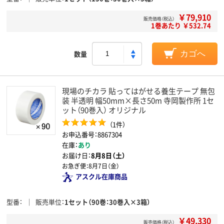
￥79,910
販売価格（税込）
1巻あたり ￥532.74
数量
カゴへ
現場のチカラ 貼ってはがせる養生テープ 無包
装 半透明 幅50mm×長さ50m 寺岡製作所 1セ
ット（90巻入） オリジナル
（1件）
お申込番号：8867304
在庫：
あり
お届け日：
8月8日（土）
お急ぎ便：
8月7日（金）
アスクル在庫商品
型番
販売単位
1セット（90巻：30巻入×3箱）
￥49,330
販売価格（税込）