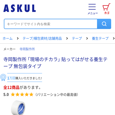
カゴ
メニュー
ホーム
テープ/梱包資材/店舗用品
テープ
養生テープ
メーカー
寺岡製作所
寺岡製作所 「現場のチカラ」 貼ってはがせる養生テ
ープ 無包装タイプ
1
万回
購入いただきました！
全12商品
があります。
5.0
（バリエーション中の最高値）