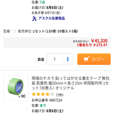
在庫：
7点
お届け日：
8月8日（土）
お急ぎ便：
8月7日（金）
アスクル在庫商品
型番
販売単位
1セット（150巻：30巻入×5箱）
￥41,320
販売価格（税込）
1巻あたり ￥275.47
数量
カゴへ
現場のチカラ 貼ってはがせる養生テープ 無包
装 若葉色 幅50mm×長さ25m 寺岡製作所 1セ
ット（90巻入） オリジナル
（7件）
お申込番号：8867224
在庫：
あり
お届け日：
8月8日（土）