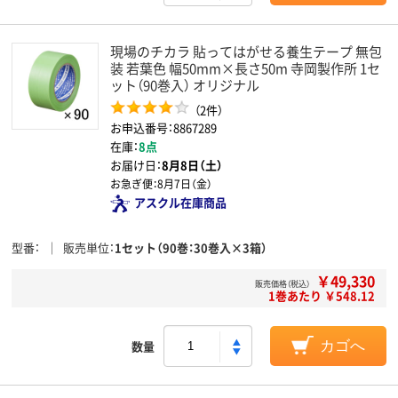
現場のチカラ 貼ってはがせる養生テープ 無包
装 若葉色 幅50mm×長さ50m 寺岡製作所 1セ
ット（90巻入） オリジナル
（2件）
お申込番号：8867289
在庫：
8点
お届け日：
8月8日（土）
お急ぎ便：
8月7日（金）
アスクル在庫商品
型番
販売単位
1セット（90巻：30巻入×3箱）
￥49,330
販売価格（税込）
1巻あたり ￥548.12
数量
カゴへ