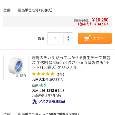
型番
販売単位
1箱（30巻入）
￥10,280
販売価格（税込）
1巻あたり ￥342.67
数量
カゴへ
現場のチカラ 貼ってはがせる養生テープ 無包
装 半透明 幅50mm×長さ50m 寺岡製作所 1セ
ット（150巻入） オリジナル
（1件）
お申込番号：8867313
在庫：
あり
お届け日：
8月8日（土）
お急ぎ便：
8月7日（金）
アスクル在庫商品
型番
販売単位
1セット（150巻：30巻入×5箱）