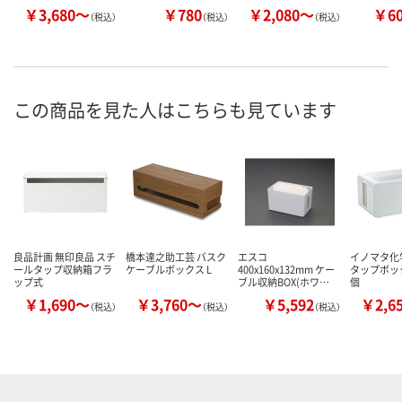
￥3,680～
￥780
￥2,080～
￥6
（税込）
（税込）
（税込）
この商品を見た人はこちらも見ています
良品計画 無印良品 スチ
橋本達之助工芸 バスク
エスコ
イノマタ化
ールタップ収納箱フラ
ケーブルボックス L
400x160x132mm ケー
タップボックス
ップ式
ブル収納BOX(ホワ…
個
￥1,690～
￥3,760～
￥5,592
￥2,6
（税込）
（税込）
（税込）