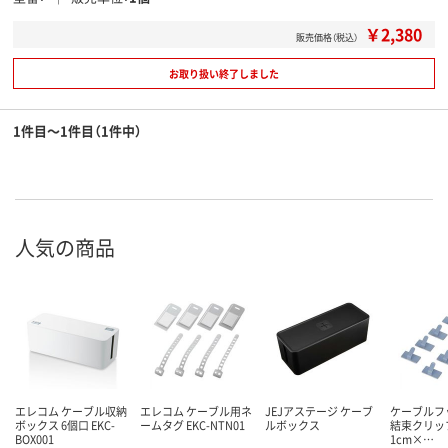
￥2,380
販売価格（税込）
お取り扱い終了しました
1件目～1件目（1件中）
人気の商品
エレコム ケーブル収納
エレコム ケーブル用ネ
JEJアステージ ケーブ
ケーブルフッ
ボックス 6個口 EKC-
ームタグ EKC-NTN01
ルボックス
結束クリップ
BOX001
1cm×…