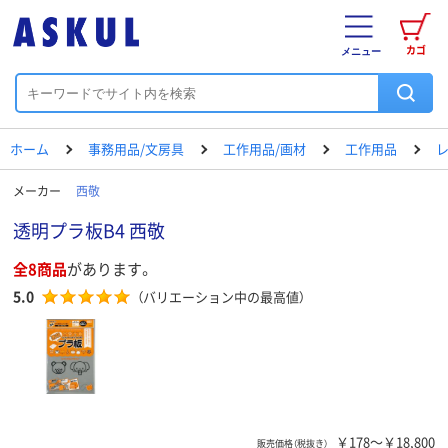
カゴ
メニュー
ホーム
事務用品/文房具
工作用品/画材
工作用品
メーカー
西敬
透明プラ板B4 西敬
全8商品
があります。
5.0
（バリエーション中の最高値）
￥178～￥18,800
販売価格（税抜き）