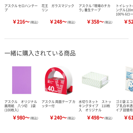
アスクル セロハンテー
花王 ガラスマジック
アスクル 「現場のチカ
トイレット
プ
リン
ラ」 養生テープ
ングル120
100％ 6ロ
￥216～
￥248～
￥358～
￥5
（税込）
（税込）
（税込）
一緒に購入されている商品
アスクル オリジナル
アスクル 両面テープ カ
水切りネット ストッ
ゴミ袋 エ
画用紙 八つ切 1袋
ッター付
キングタイプ 110枚
プ 乳白半透
(100枚入)
入 オリジナル
イプ 詰替用
￥980～
￥240～
￥498～
￥6
（税込）
（税込）
（税込）