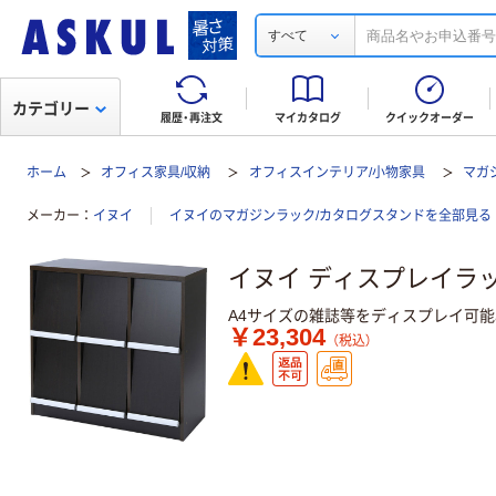
すべて
カテゴリー
履歴・再注文
マイカタログ
クイックオーダー
ホーム
オフィス家具/収納
オフィスインテリア/小物家具
マガ
メーカー
イヌイ
イヌイのマガジンラック/カタログスタンドを全部見る
イヌイ ディスプレイラック3列
A4サイズの雑誌等をディスプレイ可能
￥23,304
（税込）