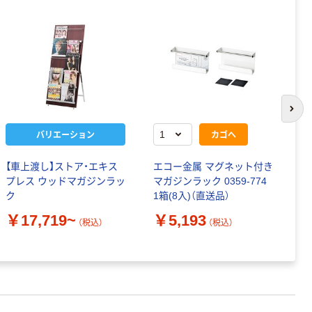
次の
バリエーション
カゴへ
【車上渡し】ストア・エキス
エコー金属 マグネット付き
弘
プレス ウッドマガジンラッ
マガジンラック 0359-774
￥
ク
1箱(8入)（直送品）
￥17,719~
￥5,193
（税込）
（税込）