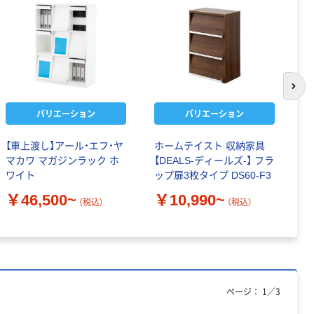
次の
バリエーション
バリエーション
【車上渡し】アール・エフ・ヤ
ホームテイスト 収納家具
イ
マカワ マガジンラック ホ
【DEALS-ディールズ-】 フラ
2
ワイト
ップ扉3枚タイプ DS60-F3
D
￥46,500~
￥10,990~
￥
（税込）
（税込）
ページ：
1
／
3