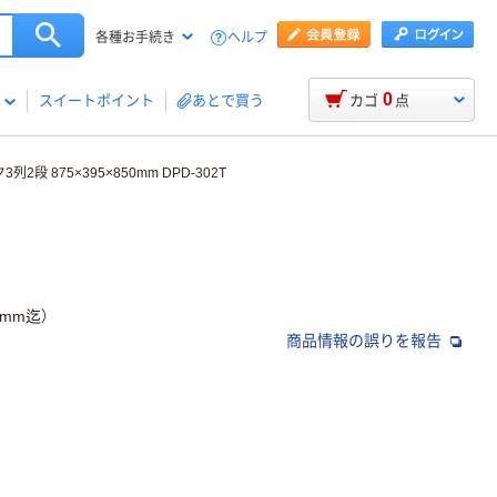
ヘルプ
各種お手続き
0
スイートポイント
あとで買う
カゴ
点
段 875×395×850mm DPD-302T
mm迄）
商品情報の誤りを報告