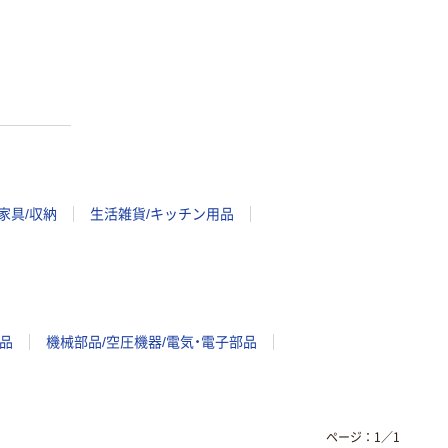
家具/収納
生活雑貨/キッチン用品
品
機械部品/空圧機器/電気・電子部品
ページ：
1
／
1