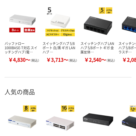
バッファロー
スイッチングハブ 5/8
スイッチングハブ LAN
スイッチング
1000BASE-T対応 スイ
ポート 白/黒 ギガ LAN
ハブ 5/8ポート ギガ 金
ハブ 5/8ポ
ッチングハブ（電…
ハブ …
属筐体…
ラスチ…
￥4,830～
￥3,713～
￥2,540～
￥2,0
（税込）
（税込）
（税込）
人気の商品