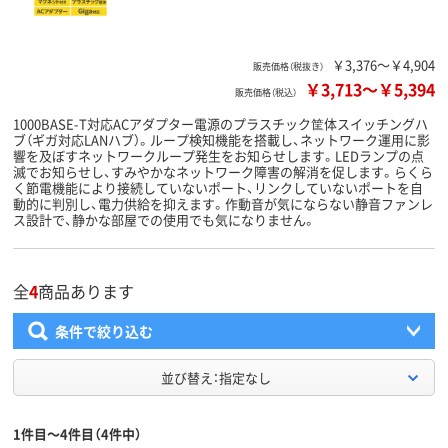
￥3,376～￥4,904
販売価格（税抜き）
￥3,713
～
￥5,394
販売価格（税込）
1000BASE-T対応ACアダプター電源のプラスチック筐体スイッチングハ
ブ（ギガ対応LANハブ）。ループ検知機能を搭載し、ネットワーク運用に影
響を及ぼすネットワークループ発生をお知らせします。LEDランプの点
滅でお知らせし、すみやかなネットワーク障害の解消を促します。らくら
く節電機能により接続していないポート、リンクしていないポートを自
動的に判別し、電力供給を抑えます。作動音が気にならない静音ファンレ
ス設計で、静かな部屋での使用でも気になりません。
全
4
商品あります
条件で絞り込む
並び替え：指定なし
1件目～4件目（4件中）