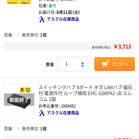
在庫：
あり
お届け日：
8月11日（火）
アスクル在庫商品
型番
販売単位
1個
￥3,713
販売価格（税込）
数量
カゴへ
スイッチングハブ 8ポート ギガ LANハブ 磁石
付 電源外付 ループ検知 EHC-G08PA2-JB エレ
コム 1個
お申込番号：J089482
アスクル在庫商品
型番
販売単位
1個