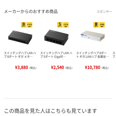
メーカーからのおすすめ商品
スポンサー
スイッチングハブ LAN ハ
スイッチングハブ LAN ハ
スイッチングハブ 8ポー
ス
ブ 8ポート ギガ メタ…
ブ 5ポート Giga対…
ト ギガ LANハブ 金属筐…
ブ
¥3,880
¥2,540
¥10,780
（税込）
（税込）
（税込）
この商品を見た人はこちらも見ています