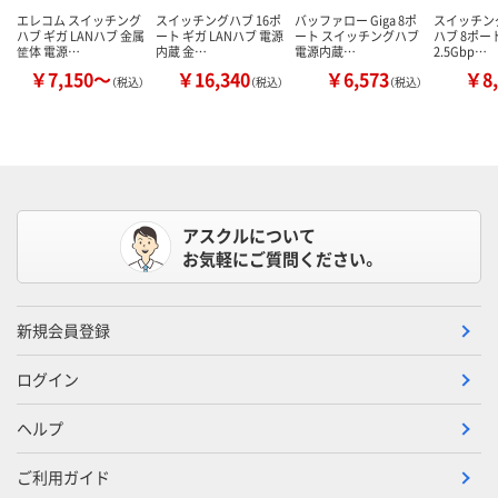
エレコム スイッチング
スイッチングハブ 16ポ
バッファロー Giga 8ポ
スイッチング
ハブ ギガ LANハブ 金属
ート ギガ LANハブ 電源
ート スイッチングハブ
ハブ 8ポー
筐体 電源…
内蔵 金…
電源内蔵…
2.5Gbp…
￥7,150～
￥16,340
￥6,573
￥8,
（税込）
（税込）
（税込）
アスクルについて
お気軽にご質問ください。
新規会員登録
ログイン
ヘルプ
ご利用ガイド