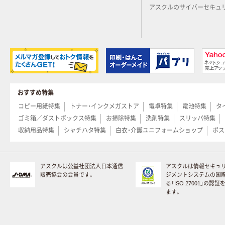
アスクルのサイバーセキュ
おすすめ特集
コピー用紙特集
トナー・インクメガストア
電卓特集
電池特集
タ
ゴミ箱／ダストボックス特集
お掃除特集
洗剤特集
スリッパ特集
収納用品特集
シャチハタ特集
白衣・介護ユニフォームショップ
ポス
アスクルは公益社団法人日本通信
アスクルは情報セキュ
販売協会の会員です。
ジメントシステムの国
る「ISO 27001」の認
ます。