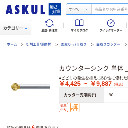
すべて
カテゴリー
履歴・再注文
マイカタログ
クイックオーダー
ホーム
切削工具/研磨材
面取り・バリ取り
面取りカッター
カウンターシンク 単体 _
●ビビリの発生を抑え、求心性に優れ
￥4,425
~
￥9,887
（税込）
カッター先端角(°)
90
6
該当の商品は
商品あります