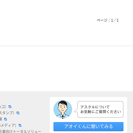
ページ：
1
／
1
ハコ）
スタンプ）
場
bメディア）
アオイくんに聞いてみる
企業向けトータルソリュー