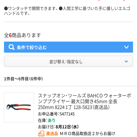
●ワンタッチで開閉できます。●人間工学に基づいた手に優しいエルゴ
ハンドルです。
全
6
商品あります
条件で絞り込む
並び替え：指定なし
1件目～6件目（6件中）
スナップオン・ツールズ BAHCO ウォーターポ
ンププライヤー 最大口開き45mm 全長
250mm 8224 1丁 128-5823（直送品）
お申込番号：5477145
在庫：
あり
お届け日：
8月12日（水）
直送品
ＭＲＯ商品取扱店２からお届け