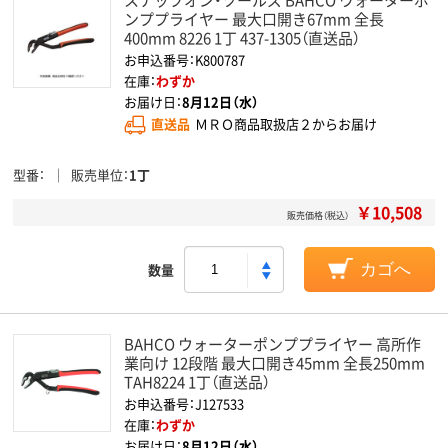
ンププライヤー 最大口開き67mm 全長
400mm 8226 1丁 437-1305（直送品）
お申込番号：K800787
在庫：
わずか
お届け日：
8月12日（水）
直送品
ＭＲＯ商品取扱店２からお届け
型番
販売単位
1丁
￥10,508
販売価格（税込）
数量
カゴへ
BAHCO ウォーターポンププライヤー 高所作
業向け 12段階 最大口開き45mm 全長250mm
TAH8224 1丁（直送品）
お申込番号：J127533
在庫：
わずか
お届け日：
8月12日（水）