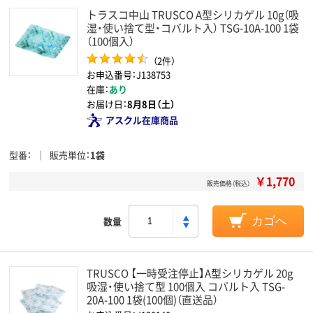
トラスコ中山 TRUSCO A型シリカゲル 10g（吸
湿・使い捨て型・コバルト入） TSG-10A-100 1袋
（100個入）
（2件）
お申込番号：J138753
在庫：
あり
お届け日：
8月8日（土）
アスクル在庫商品
型番
販売単位
1袋
￥1,770
販売価格（税込）
数量
カゴへ
TRUSCO 【一時受注停止】A型シリカゲル 20g
吸湿・使い捨て型 100個入 コバルト入 TSG-
20A-100 1袋(100個)（直送品）