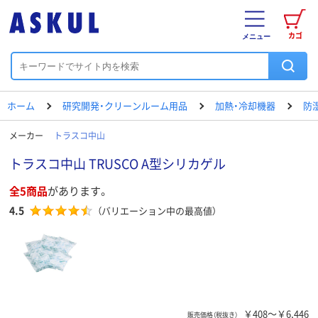
カゴ
メニュー
ホーム
研究開発・クリーンルーム用品
加熱・冷却機器
防
メーカー
トラスコ中山
トラスコ中山 TRUSCO A型シリカゲル
全5商品
があります。
4.5
（バリエーション中の最高値）
￥408～￥6,446
販売価格（税抜き）