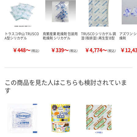
トラスコ中山 TRUSCO
鳥繁産業 乾燥剤 包装用
TRUSCO シリカゲル 調
アズワン 
A型シリカゲル
乾燥剤 シリカゲル
湿（吸排湿）:再生型 B型
燥剤
￥448～
￥339～
￥4,774～
￥12,4
（税込）
（税込）
（税込）
この商品を見た人はこちらも検討されていま
す