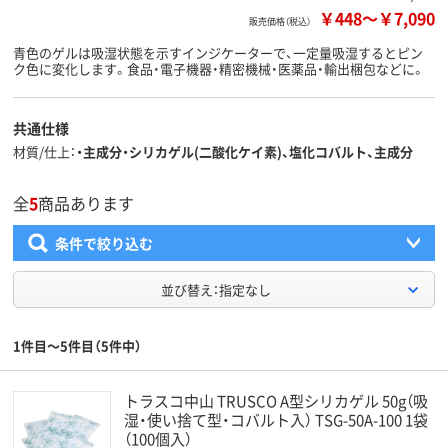
￥448
～
￥7,090
販売価格（税込）
青色のゲルは吸湿状態を示すインジケーターで、一定量吸湿するとピン
ク色に変化します。食品・電子機器・精密機械・医薬品・輸出梱包などに。
共通仕様
材質/仕上
・主成分・シリカゲル(二酸化ケイ素)、塩化コバルト、主成分
全
5
商品あります
条件で絞り込む
並び替え：指定なし
1件目～5件目（5件中）
トラスコ中山 TRUSCO A型シリカゲル 50g（吸
湿・使い捨て型・コバルト入） TSG-50A-100 1袋
（100個入）