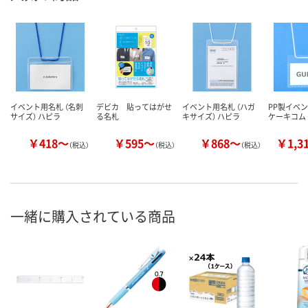
イベント用名札 （名刺
デビカ 貼ってはがせ
イベント用名札 （ハガ
PP製イベン
サイズ） ハピラ
る名札
キサイズ） ハピラ
ケーキコム
￥418～
￥595～
￥868～
￥1,3
（税込）
（税込）
（税込）
一緒に購入されている商品