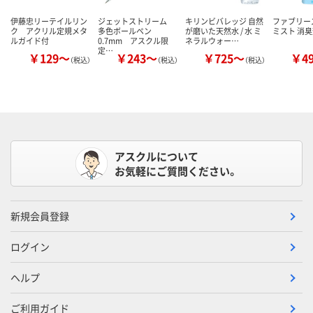
伊藤忠リーテイルリン
ジェットストリーム
キリンビバレッジ 自然
ファブリー
ク アクリル定規メタ
多色ボールペン
が磨いた天然水 / 水 ミ
ミスト 消臭
ルガイド付
0.7mm アスクル限
ネラルウォー…
定…
￥129～
￥243～
￥725～
￥4
（税込）
（税込）
（税込）
アスクルについて
お気軽にご質問ください。
新規会員登録
ログイン
ヘルプ
ご利用ガイド