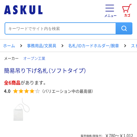
カゴ
メニュー
ホーム
事務用品/文房具
名札/IDカードホルダー/腕章
ス
メーカー
オープン工業
簡易吊り下げ名札（ソフトタイプ）
全6商品
があります。
4.0
（バリエーション中の最高値）
￥780～￥1,012
販売価格（税抜き）