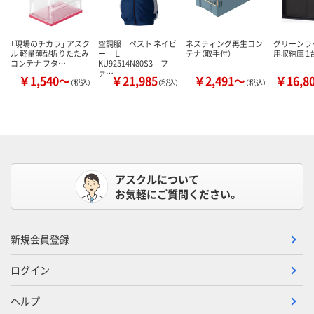
「現場のチカラ」 アスク
空調服 ベスト ネイビ
ネスティング再生コン
グリーンラ
ル 軽量薄型折りたたみ
ー Ｌ
テナ（取手付）
用収納庫 1
コンテナ フタ…
KU92514N80S3 フ
ァ…
￥1,540～
￥21,985
￥2,491～
￥16,8
（税込）
（税込）
（税込）
アスクルについて
お気軽にご質問ください。
新規会員登録
ログイン
ヘルプ