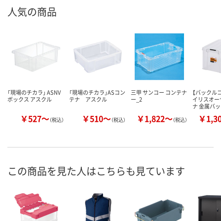
人気の商品
「現場のチカラ」 ASNV
「現場のチカラ」ASコン
三甲 サンコー コンテナ
【バックル
ボックス アスクル
テナ アスクル
ー_2
イリスオー
ナ 金属バ
￥527～
￥510～
￥1,822～
￥1,3
（税込）
（税込）
（税込）
この商品を見た人はこちらも見ています