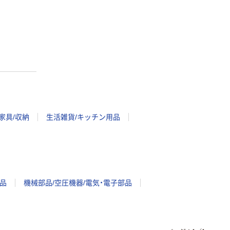
家具/収納
生活雑貨/キッチン用品
品
機械部品/空圧機器/電気・電子部品