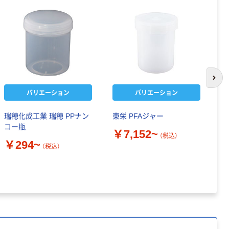
次の
バリエーション
バリエーション
瑞穂化成工業 瑞穂 PPナン
東栄 PFAジャー
瑞
コー瓶
M
￥7,152~
（税込）
￥294~
￥
（税込）