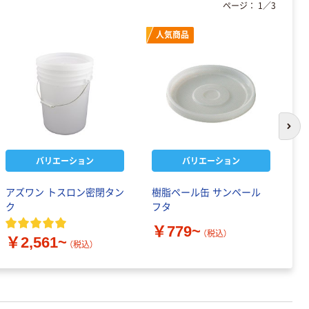
ページ：
1
／
3
人気商品
次の
バリエーション
バリエーション
アズワン トスロン密閉タン
樹脂ペール缶 サンペール
三
ク
フタ
￥
￥779~
（税込）
￥2,561~
（税込）