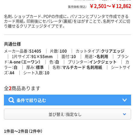
￥2,501
～
￥12,862
販売価格（税込）
名刺、ショップカード、POPの作成に。パソコンとプリンタで作成できる
カード用紙。印刷後にセパレータ（裏紙）をはがすことで、名刺サイズに切
り離せるクリアエッジタイプです。
共通仕様
メーカー品番
51405
片数
100
カットタイプ
クリアエッジ
1片サイズ
91×55mm
面付
10
用途
・名刺用
ブラン
ド
A-one（エーワン）
色
白
プリンター
インクジェット
カ
ラー
白
厚み
標準
名称
マルチカード 名刺用紙
シートサイ
ズ
A4
シート入数
10
全
2
商品あります
条件で絞り込む
並び替え：指定なし
1件目～2件目（2件中）