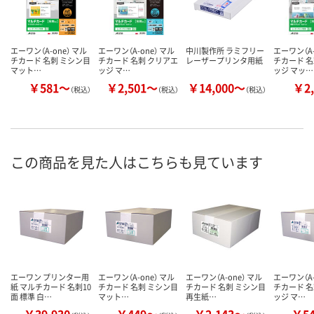
エーワン（A-one） マル
エーワン（A-one） マル
中川製作所 ラミフリー
エーワン（A-
チカード 名刺 ミシン目
チカード 名刺 クリアエ
レーザープリンタ用紙
チカード 名
マット…
ッジ マ…
ッジ マッ…
￥581～
￥2,501～
￥14,000～
￥2,
（税込）
（税込）
（税込）
この商品を見た人はこちらも見ています
エーワン プリンター用
エーワン（A-one） マル
エーワン（A-one） マル
エーワン（A-
紙 マルチカード 名刺10
チカード 名刺 ミシン目
チカード 名刺 ミシン目
チカード 名
面 標準 白…
マット…
再生紙…
ッジ マ…