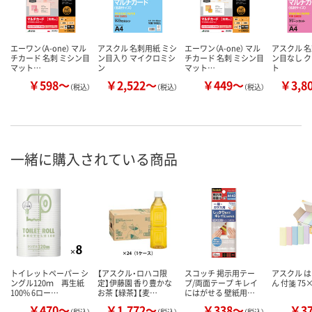
エーワン（A-one） マル
アスクル 名刺用紙 ミシ
エーワン（A-one） マル
アスクル 名
チカード 名刺 ミシン目
ン目入り マイクロミシ
チカード 名刺 ミシン目
ン目なし 
マット…
ン
マット…
ト
￥598～
￥2,522～
￥449～
￥3,8
（税込）
（税込）
（税込）
一緒に購入されている商品
トイレットペーパー シ
【アスクル・ロハコ限
スコッチ 掲示用テー
アスクル は
ングル120ｍ 再生紙
定】伊藤園 香り豊かな
プ/両面テープ キレイ
ん 付箋 75
100% 6ロー…
お茶 【緑茶】【麦…
にはがせる 壁紙用…
￥470～
￥1,772～
￥338～
￥3
（税込）
（税込）
（税込）