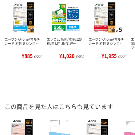
エーワン（A-one）マルチ
エレコム 名刺/標準/120
エーワン（A-one）マルチ
エ
カード 名刺 ミシン目 …
枚/白 MT-JMN1W…
カード 名刺 ミシン目 …
刺
プ
¥885
¥1,020
¥1,955
（税込）
（税込）
（税込）
この商品を見た人はこちらも見ています