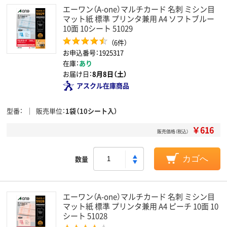
エーワン（A-one）マルチカード 名刺 ミシン目
マット紙 標準 プリンタ兼用 A4 ソフトブルー
10面 10シート 51029
（6件）
お申込番号：1925317
在庫：
あり
お届け日：
8月8日（土）
アスクル在庫商品
型番
販売単位
1袋（10シート入）
￥616
販売価格（税込）
数量
カゴへ
エーワン（A-one）マルチカード 名刺 ミシン目
マット紙 標準 プリンタ兼用 A4 ピーチ 10面 10
シート 51028