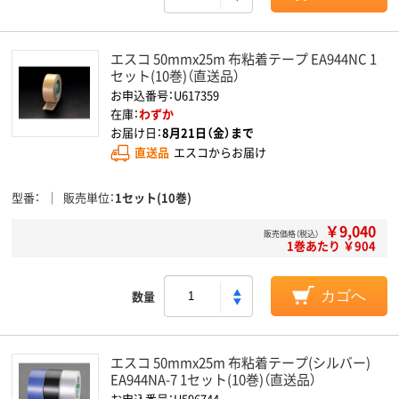
エスコ 50mmx25m 布粘着テープ EA944NC 1
セット(10巻)（直送品）
お申込番号：U617359
在庫：
わずか
お届け日：
8月21日（金）まで
直送品
エスコからお届け
型番
販売単位
1セット(10巻)
￥9,040
販売価格（税込）
1巻あたり ￥904
数量
カゴへ
エスコ 50mmx25m 布粘着テープ(シルバー)
EA944NA-7 1セット(10巻)（直送品）
お申込番号：U596744