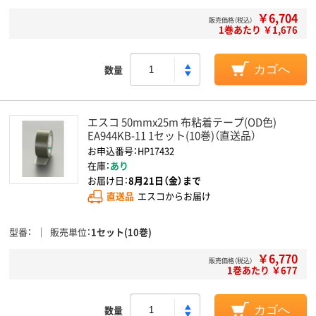
￥6,704
販売価格（税込）
1巻あたり ￥1,676
数量
カゴへ
エスコ 50mmx25m 布粘着テープ(OD色)
EA944KB-11 1セット(10巻)（直送品）
お申込番号：HP17432
在庫：
あり
お届け日：
8月21日（金）まで
直送品
エスコからお届け
型番
販売単位
1セット(10巻)
￥6,770
販売価格（税込）
1巻あたり ￥677
数量
カゴへ