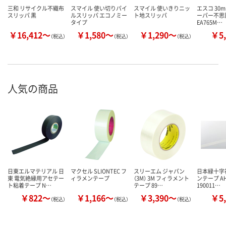
三和 リサイクル不織布
スマイル 使い切りパイ
スマイル 使いきりニッ
エスコ 30m
スリッパ 黒
ルスリッパ エコノミー
ト地スリッパ
ーパー不思
タイプ
EA765M…
￥16,412～
￥1,580～
￥1,290～
￥5,
（税込）
（税込）
（税込）
人気の商品
日東エルマテリアル 日
マクセル SLIONTEC フ
スリーエム ジャパン
日本緑十字
東 電気絶縁用アセテー
ィラメンテープ
（3M） 3M フィラメント
ンテープ AH
ト粘着テープ N…
テープ 89…
190011…
￥822～
￥1,166～
￥3,390～
￥5,
（税込）
（税込）
（税込）