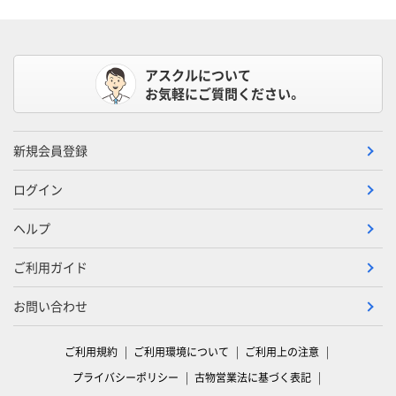
アスクルについて
お気軽にご質問ください。
新規会員登録
ログイン
ヘルプ
ご利用ガイド
お問い合わせ
ご利用規約
ご利用環境について
ご利用上の注意
プライバシーポリシー
古物営業法に基づく表記