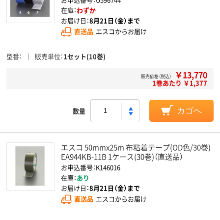
在庫：
わずか
お届け日：
8月21日（金）まで
直送品
エスコからお届け
型番
販売単位
1セット(10巻)
￥13,770
販売価格（税込）
1巻あたり ￥1,377
数量
カゴへ
エスコ 50mmx25m 布粘着テープ(OD色/30巻)
EA944KB-11B 1ケース(30巻)（直送品）
お申込番号：K146016
在庫：
あり
お届け日：
8月21日（金）まで
直送品
エスコからお届け