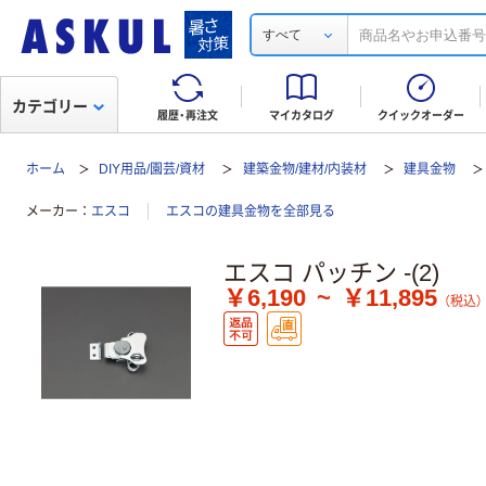
すべて
カテゴリー
履歴・再注文
マイカタログ
クイックオーダー
ホーム
DIY用品/園芸/資材
建築金物/建材/内装材
建具金物
メーカー
エスコ
エスコの建具金物を全部見る
エスコ パッチン -(2)
￥6,190
~
￥11,895
（税込）