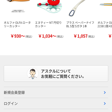
オルファ OLFA ロータ
エヌティー NT 円切り
プラス ペーパーナイフ
オルファ OL
リーカッター
カッター
BL S型 Sガタ 1本
215B 1個 4
￥930～
￥1,034～
￥1,057
￥
（税込）
（税込）
（税込）
アスクルについて
お気軽にご質問ください。
新規会員登録
ログイン