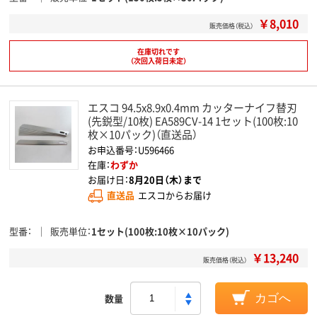
￥8,010
販売価格（税込）
在庫切れです
（次回入荷日未定）
エスコ 94.5x8.9x0.4mm カッターナイフ替刃
(先鋭型/10枚) EA589CV-14 1セット(100枚:10
枚×10パック)（直送品）
お申込番号：U596466
在庫：
わずか
お届け日：
8月20日（木）まで
直送品
エスコからお届け
型番
販売単位
1セット(100枚:10枚×10パック)
￥13,240
販売価格（税込）
数量
カゴへ