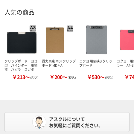
人気の商品
クリップボード ヨコ
得力東京 MDFクリップ
コクヨ 用箋挟B クリッ
コクヨ 用
型 バインダー 用箋
ボード MDF-A
プボード
ラー A4-
挟 ハピラ スガタ
￥213～
￥200～
￥530～
￥7
（税込）
（税込）
（税込）
アスクルについて
お気軽にご質問ください。