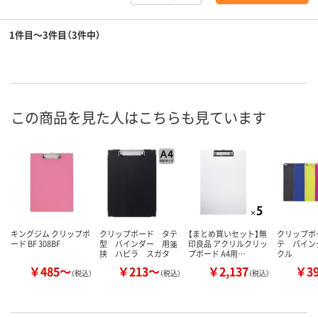
1件目～3件目（3件中）
この商品を見た人はこちらも見ています
キングジム クリップボ
クリップボード タテ
【まとめ買いセット】無
クリップボ
ード BF 308BF
型 バインダー 用箋
印良品 アクリルクリッ
テ バイン
挟 ハピラ スガタ
プボード A4用…
クル
￥485～
￥213～
￥2,137
￥3
（税込）
（税込）
（税込）