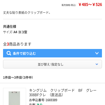
￥485
～
￥526
販売価格（税込）
丈夫な貼り表紙のクリップボード。
共通仕様
サイズ
A4 ヨコ型
全
3
商品あります
条件で絞り込む
並び替え：指定なし
1件目～3件目（3件中）
キングジム クリップボード BF グレー
308BFクレ （直送品）
お申込番号：1669389
在庫：
あり