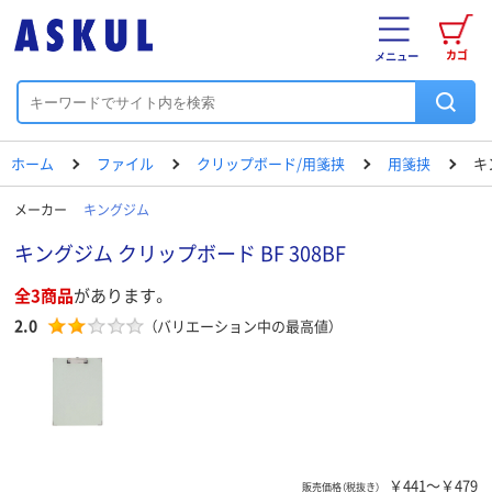
カゴ
メニュー
ホーム
ファイル
クリップボード/用箋挟
用箋挟
キ
メーカー
キングジム
キングジム クリップボード BF 308BF
全3商品
があります。
2.0
（バリエーション中の最高値）
￥441～￥479
販売価格（税抜き）