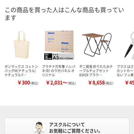
この商品を買った人はこんな商品も買ってい
ます
ボンマックス コットン
プラチナ万年筆 ハレパ
不二貿易 折りたたみテ
プラス はさ
バッグM(ナチュラル)
ネ（R） のり付パネル オ
ーブルチェアセット
カットカー
ナチュラル F…
リジナル
83439 ブラウ…
ない フッ
￥300
￥2,031～
￥8,658
￥4
（税込）
（税込）
（税込）
アスクルについて
お気軽にご質問ください。