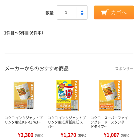
数量
カゴへ
1件目～6件目（6件中）
メーカーからのおすすめ商品
スポンサー
コクヨ インクジェットプ
コクヨ インクジェットプ
コクヨ スーパーファイ
リンタ用紙 KJ-M17A3…
リンタ用紙 厚紙用紙 スー
ングレード スタンダー
パ…
ドタイプ…
¥2,300
¥1,270
¥1,007
（税込）
（税込）
（税込）