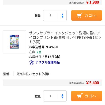
￥1,980
販売価格（税込）
数量
カゴへ
サンワサプライ インクジェット洗濯に強いア
イロンプリント紙(白布用 JP-TPRTYNA6 1セッ
ト(5個)
お申込番号：N049260
在庫：
2点
お届け日：
8月13日（木）
アスクル在庫商品
型番
販売単位
1セット（5個）
￥5,400
販売価格（税込）
数量
カゴへ