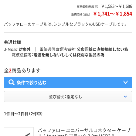
￥1,583～￥1,686
販売価格（税抜き）
￥1,741
～
￥1,854
販売価格（税込）
バッファローのケーブルは、シンプルなブラックのUSBケーブルです。
共通仕様
J-Moss
対象外
電気通信事業法備考
公衆回線に直接接続しない為
電波法備考
電波を発しないもしくは微弱な製品の為
全
2
商品あります
条件で絞り込む
並び替え：指定なし
1件目～2件目（2件中）
バッファロー ユニバーサルコネクター ケーブ
ル A to microB ブラック 3.0m USB3.0