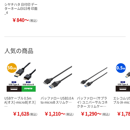
シヤチハタ 日付印 デー
ターネームEX15号 印面
_4
￥840～
（税込）
人気の商品
USBケーブル 0.5m
バッファロー USB3.0 A
バッファロー（サプラ
エレコム US
A[オス]-microB[オス]
to microB スリムケ…
イ） ユニバーサルコネ
ブル（A-mic
…
クター スリムケー…
￥1,628
￥1,210～
￥1,290～
￥1,7
（税込）
（税込）
（税込）