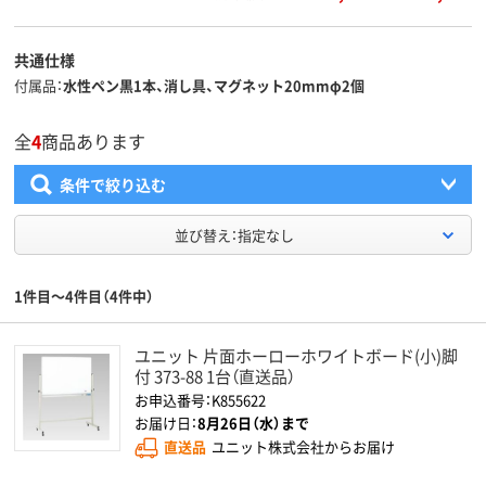
共通仕様
付属品
水性ペン黒1本、消し具、マグネット20mmφ2個
全
4
商品あります
条件で絞り込む
並び替え：指定なし
1件目～4件目（4件中）
ユニット 片面ホーローホワイトボード(小)脚
付 373-88 1台（直送品）
お申込番号：K855622
お届け日：
8月26日（水）まで
直送品
ユニット株式会社からお届け