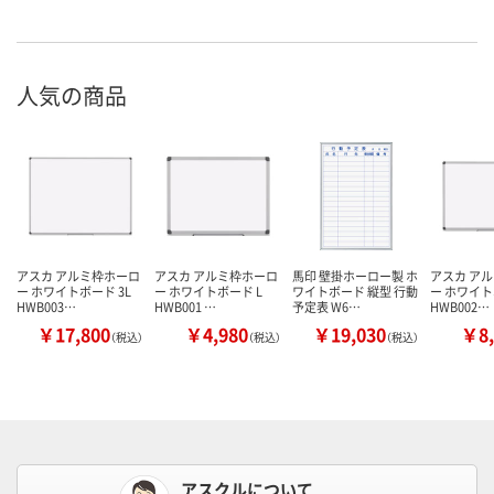
人気の商品
アスカ アルミ枠ホーロ
アスカ アルミ枠ホーロ
馬印 壁掛ホーロー製 ホ
アスカ ア
ー ホワイトボード 3L
ー ホワイトボード L
ワイトボード 縦型 行動
ー ホワイト
HWB003…
HWB001 …
予定表 W6…
HWB002…
￥17,800
￥4,980
￥19,030
￥8,
（税込）
（税込）
（税込）
アスクルについて