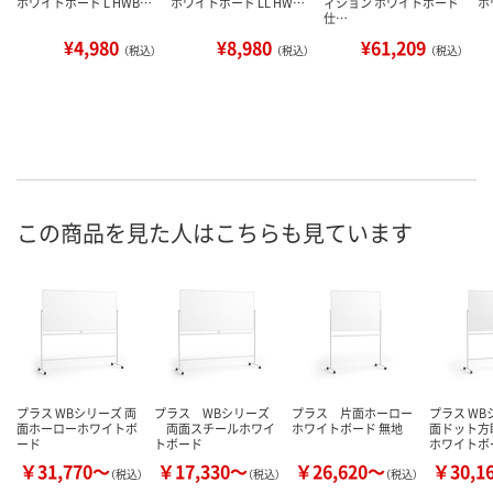
ホワイトボード L HWB…
ホワイトボード LL HW…
ィション ホワイトボード
ホ
仕…
¥4,980
¥8,980
¥61,209
（税込）
（税込）
（税込）
この商品を見た人はこちらも見ています
プラス WBシリーズ 両
プラス WBシリーズ
プラス 片面ホーロー
プラス WB
面ホーローホワイトボ
両面スチールホワイ
ホワイトボード 無地
面ドット方
ード
トボード
ホワイトボ
￥31,770～
￥17,330～
￥26,620～
￥30,1
（税込）
（税込）
（税込）