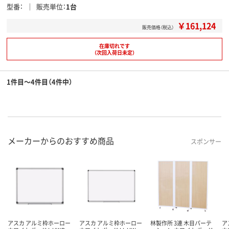
型番
販売単位
1台
￥161,124
販売価格（税込）
在庫切れです
（次回入荷日未定）
1件目～4件目（4件中）
メーカーからのおすすめ商品
スポンサー
アスカ アルミ枠ホーロー
アスカ アルミ枠ホーロー
林製作所 3連 木目パーテ
ア