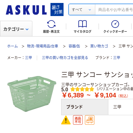
すべて
カテゴリー
履歴・再注文
マイカタログ
クイックオーダー
ホーム
物流・現場用品/台車
容器/缶
買い物カゴ
三甲 サ
メーカー
三甲
三甲の買い物カゴを全部見る
ブランド
三甲
三甲 サンコー サンショ
三甲のサンコーサンショップカーゴ。
レビュー
5.0
（バリエーション中の最
￥6,389
~
￥9,104
（税込）
ブランド
三甲