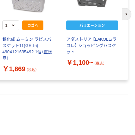
次の
カゴへ
バリエーション
錦化成 ムーミン ラピスバ
アダストリア 【LAKOLE/ラ
ス
スケット11(GR-fri)
コレ】 ショッピングバスケ
33
4904121635492 1個（直送
ット
￥
品）
￥1,100~
（税込）
￥1,869
（税込）