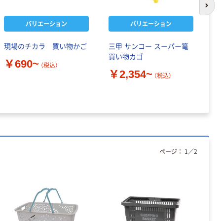
次の
バリエーション
バリエーション
現場のチカラ 買い物かご
三甲 サンコー スーパー篭
ポ
買い物カゴ
か
￥690~
（税込）
ス
￥2,354~
（税込）
￥
ページ：
1
／
2