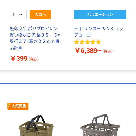
カゴへ
バリエーション
無印良品 ポリプロピレン
三甲 サンコー サンショッ
買い物かご 約幅３８．５×
プカーゴ
奥行２７×高さ２２ｃｍ 良
品計画
￥6,389~
（税込）
￥399
（税込）
人気商品