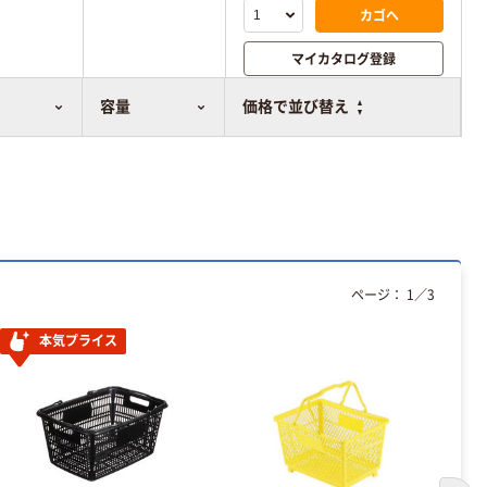
カゴへ
マイカタログ登録
比較表に追加
容量
価格で並び替え
ページ：
1
／
3
本気プライス