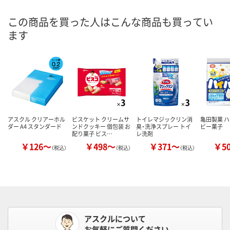
この商品を買った人はこんな商品も買ってい
ます
アスクル クリアーホル
ビスケット クリームサ
トイレマジックリン消
亀田製菓 ハ
ダー A4 スタンダード
ンドクッキー 個包装 お
臭・洗浄スプレー トイ
ビー菓子
配り菓子 ビス…
レ洗剤
￥126～
￥498～
￥371～
￥5
（税込）
（税込）
（税込）
アスクルについて
お気軽にご質問ください。