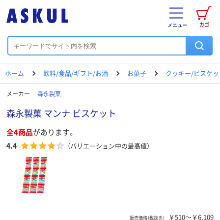
カゴ
メニュー
ホーム
飲料/食品/ギフト/お酒
お菓子
クッキー/ビスケッ
メーカー
森永製菓
森永製菓 マンナ ビスケット
全4商品
があります。
4.4
（バリエーション中の最高値）
￥510～￥6,109
販売価格（税抜き）