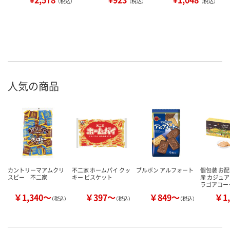
（税込）
（税込）
（税込）
人気の商品
カントリーマアムクリ
不二家 ホームパイ クッ
ブルボン アルフォート
個包装 お配
スピー 不二家
キー ビスケット
産 カジュア
ラゴアコー
￥1,340～
￥397～
￥849～
￥1,
（税込）
（税込）
（税込）