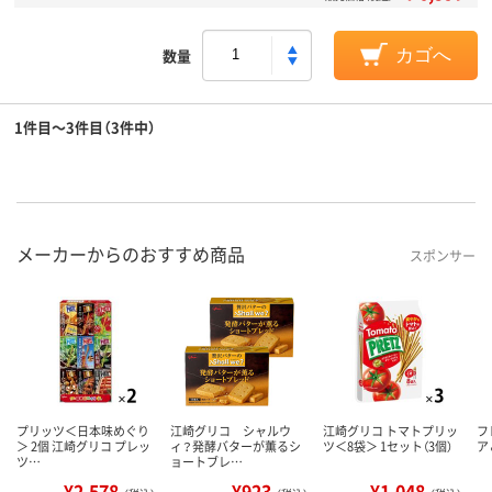
数量
カゴへ
1件目～3件目（3件中）
メーカーからのおすすめ商品
スポンサー
プリッツ＜日本味めぐり
江崎グリコ シャルウ
江崎グリコ トマトプリッ
フ
＞ 2個 江崎グリコ プレッ
ィ？発酵バターが薫るシ
ツ＜8袋＞ 1セット（3個）
ア
ツ…
ョートブレ…
¥2,578
¥923
¥1,048