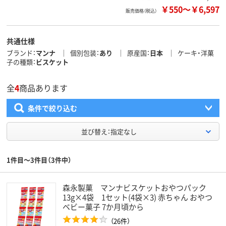
￥550
～
￥6,597
販売価格（税込）
共通仕様
ブランド
マンナ
個別包装
あり
原産国
日本
ケーキ・洋菓
子の種類
ビスケット
全
4
商品あります
条件で絞り込む
並び替え：指定なし
1件目～3件目（3件中）
森永製菓 マンナビスケットおやつパック
13g×4袋 1セット(4袋×3) 赤ちゃん おやつ
ベビー菓子 7か月頃から
（26件）