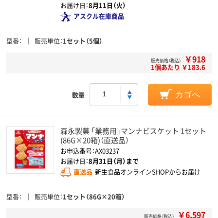
お届け日：
8月11日（火）
アスクル在庫商品
型番
販売単位
1セット（5個）
￥918
販売価格（税込）
1個あたり ￥183.6
数量
カゴへ
森永製菓 「業務用」マンナビスケット 1セット
(86G×20箱)（直送品）
お申込番号：AX03237
お届け日：
8月31日（月）まで
直送品
新生食品オンラインSHOPからお届け
型番
販売単位
1セット（86G×20箱）
￥6,597
販売価格（税込）