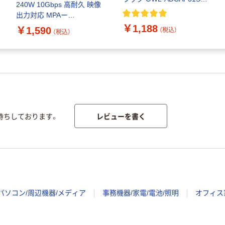
240W 10Gbps 高耐久 映像
BK 1個
出力対応 MPAー
CCEC1GS10BK 1個 エレ
￥1,188
￥1,590
（税込）
（税込）
コム
レビューを書く
待ちしております。
パソコン/周辺機器/メディア
事務機器/家電/電池/照明
オフィス