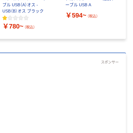
ブル USB（A）オス -
ーブル USB A
ク
USB（B）オス ブラック
ル
￥594~
（税込）
￥
￥780~
（税込）
スポンサー