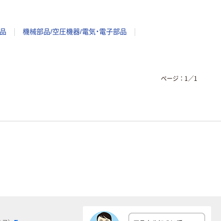
品
機械部品/空圧機器/電気・電子部品
ページ：
1
／
1