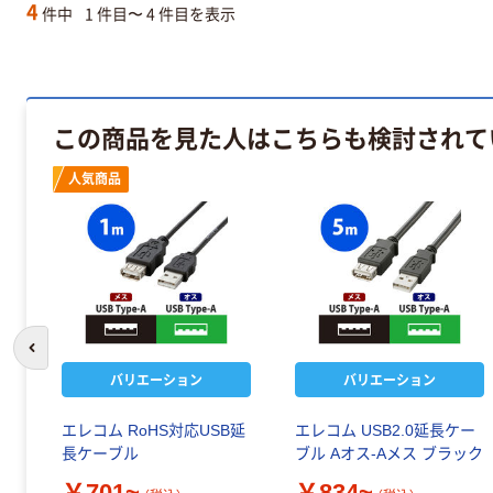
4
件中
1 件目〜 4 件目を表示
この商品を見た人はこちらも検討されて
人気商品
前のスライドへ
バリエーション
バリエーション
エレコム RoHS対応USB延
エレコム USB2.0延長ケー
長ケーブル
ブル Aオス-Aメス ブラック
￥701~
￥834~