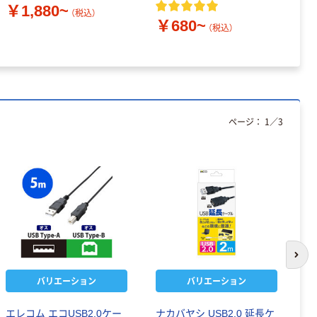
￥1,880~
（税込）
￥680~
￥
（税込）
ページ：
1
／
3
次の
バリエーション
バリエーション
エレコム エコUSB2.0ケー
ナカバヤシ USB2.0 延長ケ
サ