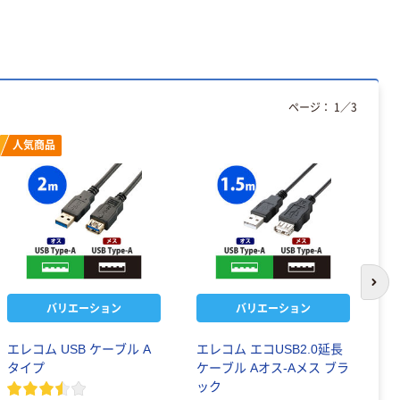
ページ：
1
／
3
人気商品
次の
バリエーション
バリエーション
エレコム USB ケーブル A
エレコム エコUSB2.0延長
U
タイプ
ケーブル Aオス-Aメス ブラ
A
ック
ワ