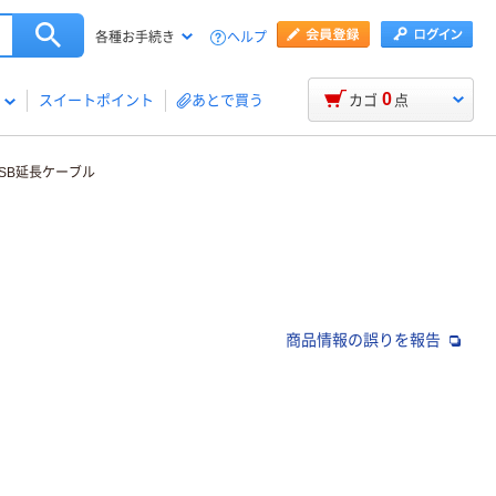
ヘルプ
各種お手続き
0
スイートポイント
あとで買う
カゴ
点
USB延長ケーブル
商品情報の誤りを報告