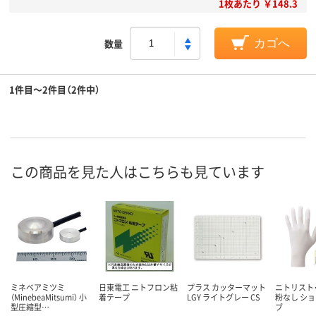
1枚あたり ￥148.3
数量
カゴへ
1件目～2件目（2件中）
この商品を見た人はこちらも見ています
ミネベアミツミ
日東電工 ニトフロン粘
プラス カッターマット
ニトリスト
（MinebeaMitsumi） 小
着テープ
LGY ライトグレー CS
粉なし シ
型圧縮型…
ブ