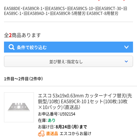
EA588DE・EA589CR-1・旧EA589CS・旧EA589CS-10・旧EA589CT-30・旧
EA589C-1・旧EA589AD-1・旧EA589CR-5用替刃 EA589CT-8用替刃
全
2
商品あります
条件で絞り込む
並び替え：指定なし
1件目～2件目（2件中）
エスコ 53x19x0.63mm カッターナイフ替刃(先
鋭型/10枚) EA589CR-10 1セット(100枚:10枚
×10パック)（直送品）
お申込番号：U592154
在庫：
あり
お届け日：
8月24日（月）まで
直送品
エスコからお届け