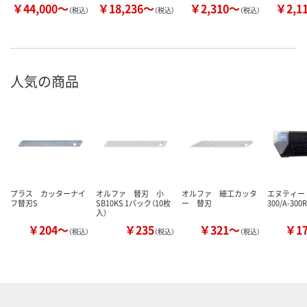
￥44,000～
￥18,236～
￥2,310～
￥2,1
（税込）
（税込）
（税込）
人気の商品
プラス カッターナイ
オルファ 替刃 小
オルファ 細工カッタ
エヌティー 
フ替刃S
SB10KS 1パック（10枚
ー 替刃
300/A-30
入）
￥204～
￥235
￥321～
￥1
（税込）
（税込）
（税込）