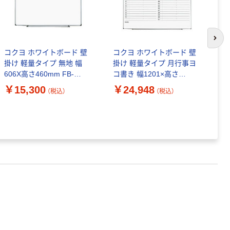
次の
コクヨ ホワイトボード 壁
コクヨ ホワイトボード 壁
掛け 軽量タイプ 無地 幅
掛け 軽量タイプ 月行事ヨ
コ
606X高さ460mm FB-
コ書き 幅1201×高さ
掛
SL152W 1セット(2枚)
906mm FB-SL34MW 1枚
￥15,300
￥24,948
9
（税込）
（税込）
S
￥