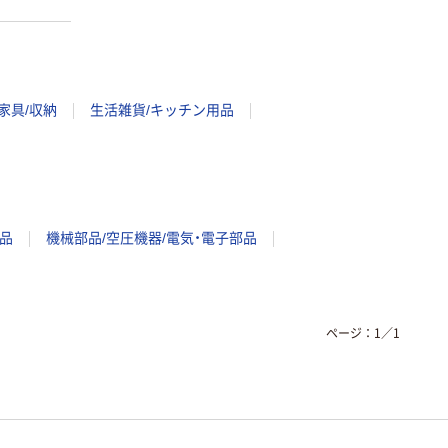
家具/収納
生活雑貨/キッチン用品
品
機械部品/空圧機器/電気・電子部品
ページ：
1
／
1