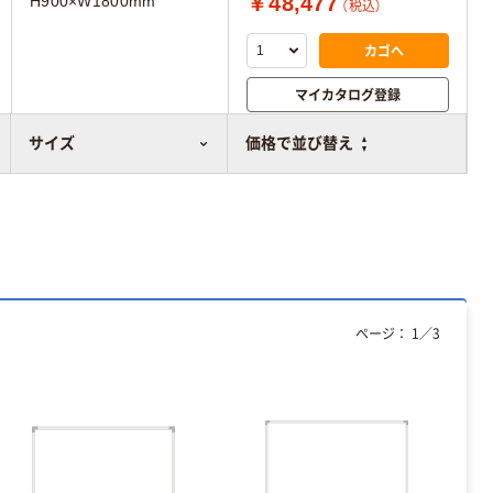
￥48,477
H900×W1800mm
（税込）
カゴへ
マイカタログ登録
比較表に追加
サイズ
価格で並び替え
ページ：
1
／
3