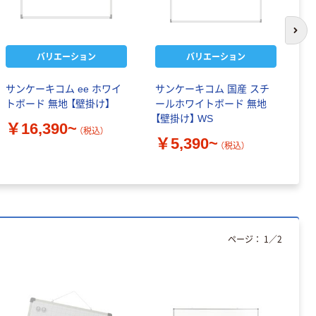
次の
バリエーション
バリエーション
サンケーキコム ee ホワイ
サンケーキコム 国産 スチ
プ
トボード 無地 【壁掛け】
ールホワイトボード 無地
ボ
【壁掛け】 WS
￥16,390~
（税込）
￥
￥5,390~
（税込）
ページ：
1
／
2