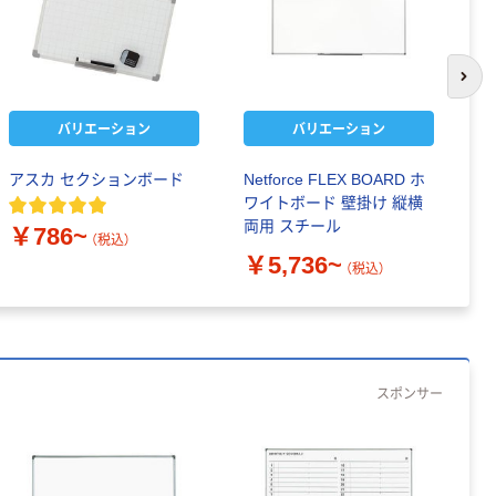
次の
バリエーション
バリエーション
アスカ セクションボード
Netforce FLEX BOARD ホ
ア
ワイトボード 壁掛け 縦横
ボ
両用 スチール
￥786~
（税込）
￥
￥5,736~
（税込）
スポンサー