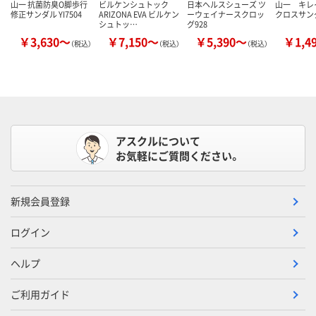
山一 抗菌防臭O脚歩行
ビルケンシュトック
日本ヘルスシューズ ツ
山一 キ
修正サンダル YI7504
ARIZONA EVA ビルケン
ーウェイナースクロッ
クロスサン
シュトッ…
グ928
￥3,630～
￥7,150～
￥5,390～
￥1,4
（税込）
（税込）
（税込）
アスクルについて
お気軽にご質問ください。
新規会員登録
ログイン
ヘルプ
ご利用ガイド