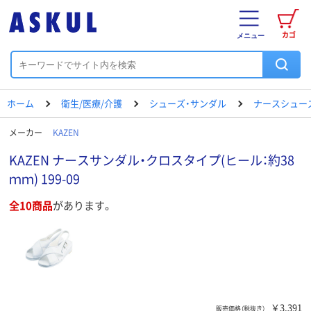
カゴ
メニュー
ホーム
衛生/医療/介護
シューズ・サンダル
ナースシュー
メーカー
KAZEN
KAZEN ナースサンダル・クロスタイプ(ヒール：約38
ｍｍ) 199-09
全10商品
があります。
￥3,391
販売価格（税抜き）