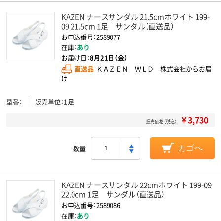
KAZEN ナースサンダル 21.5cmホワイト 199-
09 21.5cm 1足 サンダル（直送品）
お申込番号：2589077
在庫：
あり
お届け日：
8月21日（金）
直送品
ＫＡＺＥＮ ＷＬＤ 株式会社からお届
け
型番
販売単位
1足
￥3,730
販売価格（税込）
数量
カゴへ
KAZEN ナースサンダル 22cmホワイト 199-09
22.0cm 1足 サンダル（直送品）
お申込番号：2589086
在庫：
あり