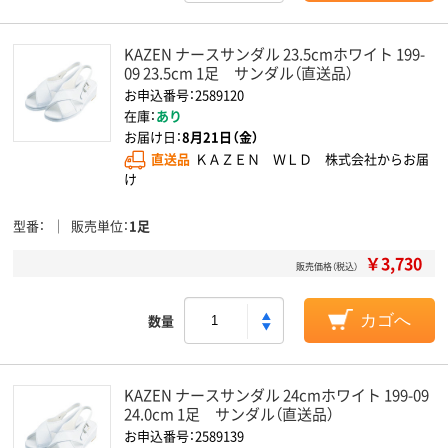
KAZEN ナースサンダル 23.5cmホワイト 199-
09 23.5cm 1足 サンダル（直送品）
お申込番号：2589120
在庫：
あり
お届け日：
8月21日（金）
直送品
ＫＡＺＥＮ ＷＬＤ 株式会社からお届
け
型番
販売単位
1足
￥3,730
販売価格（税込）
数量
カゴへ
KAZEN ナースサンダル 24cmホワイト 199-09
24.0cm 1足 サンダル（直送品）
お申込番号：2589139