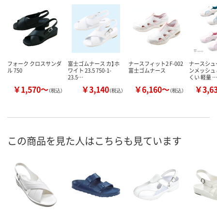
フォーク クロスサンダ
富士ゴムナース カ】ホ
ナースフィット2 F-002
ナースシュ
ル 750
ワイト 23.5 750-1-
富士ゴムナース
ンメッシュ 
23.5…
くい 軽量 
￥1,570～
￥3,140
￥6,160～
￥3,6
（税込）
（税込）
（税込）
この商品を見た人はこちらも見ています