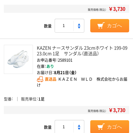
￥3,730
販売価格（税込）
数量
カゴへ
KAZEN ナースサンダル 23cmホワイト 199-09
23.0cm 1足 サンダル（直送品）
お申込番号：2589101
在庫：
あり
お届け日：
8月21日（金）
直送品
ＫＡＺＥＮ ＷＬＤ 株式会社からお届
け
型番
販売単位
1足
￥3,730
販売価格（税込）
数量
カゴへ