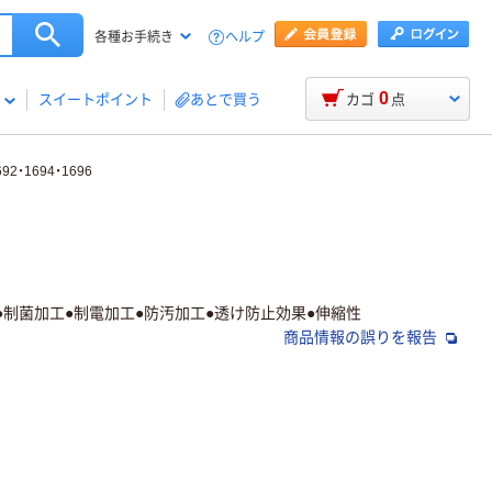
ヘルプ
各種お手続き
0
スイートポイント
あとで買う
カゴ
点
・1694・1696
●制菌加工●制電加工●防汚加工●透け防止効果●伸縮性
商品情報の誤りを報告