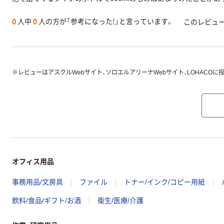
0
人中
0
人の方が「参考になった!」と言っています。
このレビュ
※
レビューはアスクルWebサイト、ソロエルアリーナWebサイト、LOHACOに
オフィス用品
事務用品/文房具
ファイル
トナー/インク/コピー用紙
飲料/食品/ギフト/お酒
衛生/医療/介護