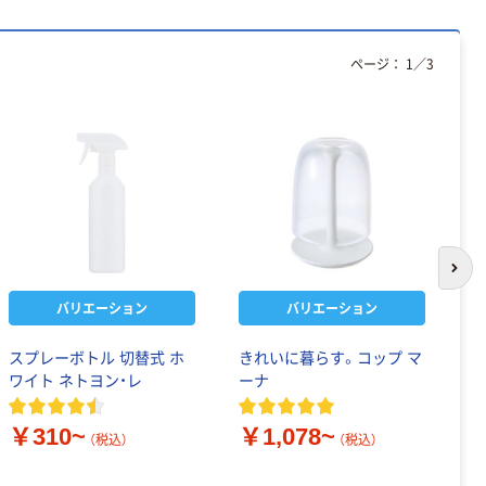
ページ：
1
／
3
次の
バリエーション
バリエーション
スプレーボトル 切替式 ホ
きれいに暮らす。コップ マ
デ
ワイト ネトヨン・レ
ーナ
ホ
￥
￥310~
￥1,078~
（税込）
（税込）