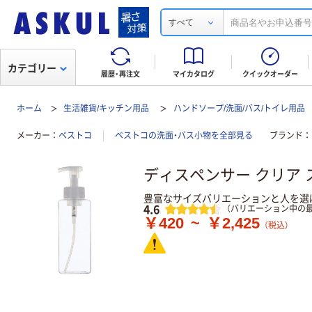
すべて
カテゴリー
履歴・再注文
マイカタログ
クイックオーダー
ホーム
生活雑貨/キッチン用品
ハンドソープ/洗面/バス/トイレ用品
メーカー
ベストコ
ベストコの洗面・バス小物を全部見る
ブランド
ディスペンサー クリア 
豊富なサイズバリエーションと人を選
レビュー
4.6
（バリエーション中の最
￥420
~
￥2,425
（税込）