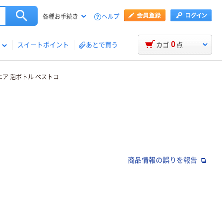
ヘルプ
各種お手続き
0
スイートポイント
あとで買う
カゴ
点
エア 泡ボトル ベストコ
商品情報の誤りを報告