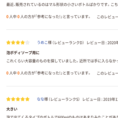
最近、販売されているのはマル形状の小さいボトルばかりです。こち
0
人中
0
人の方が「参考になった!」と言っています。
このレビュ
（レビューランクD）
レビュー日 :
2020
うめこ
様
泡ボディソープ用に
これくらい大容量のものを探していました。近所では手に入らなか
0
人中
0
人の方が「参考になった!」と言っています。
このレビュ
（レビューランクS）
レビュー日 :
2019年
なな
様
大きい
泡で出てくるタイプのボトルで600mlのものはあまりみたことがあ