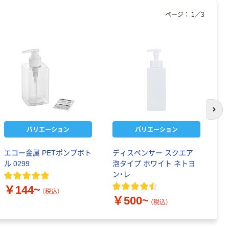
ページ：
1
／
3
次の
バリエーション
バリエーション
エコー金属 PETポンプボト
ディスペンサー スクエア
デ
ル 0299
泡タイプ ホワイト ネトヨ
ク
ン・レ
￥144~
￥
（税込）
￥500~
（税込）