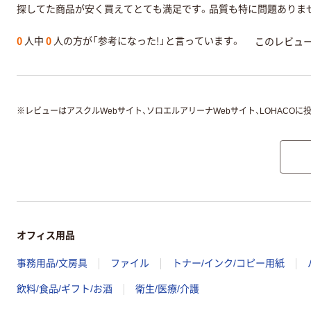
探してた商品が安く買えてとても満足です。品質も特に問題ありま
0
人中
0
人の方が「参考になった!」と言っています。
このレビュ
※
レビューはアスクルWebサイト、ソロエルアリーナWebサイト、LOHACOに
オフィス用品
事務用品/文房具
ファイル
トナー/インク/コピー用紙
飲料/食品/ギフト/お酒
衛生/医療/介護