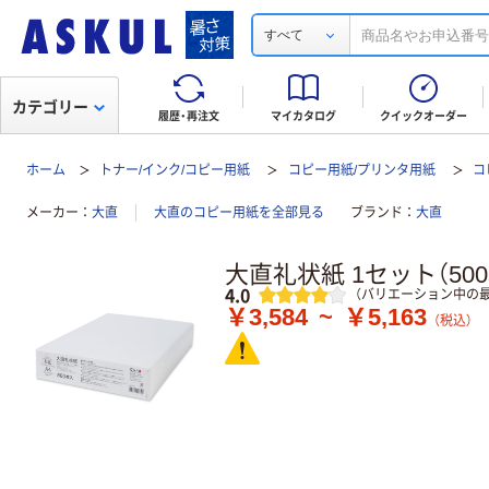
すべて
カテゴリー
履歴・再注文
マイカタログ
クイックオーダー
ホーム
トナー/インク/コピー用紙
コピー用紙/プリンタ用紙
コ
メーカー
大直
大直のコピー用紙を全部見る
ブランド
大直
大直礼状紙 1セット（500
レビュー
4.0
（バリエーション中の最
￥3,584
~
￥5,163
（税込）