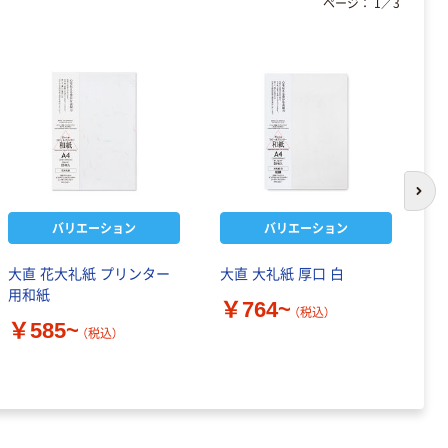
ページ：
1
／
3
次の
バリエーション
バリエーション
大直 花大礼紙 プリンター
大直 大礼紙 厚口 白
大
用和紙
礼
￥764~
（税込）
￥585~
￥
（税込）