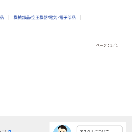
品
機械部品/空圧機器/電気・電子部品
ページ：
1
／
1
ハコ）