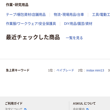
作業・研究用品
テープ/梱包資材/店舗用品
物流・現場用品/台車
工具/電動
作業服/ワークウェア/安全保護具
DIY用品/園芸/資材
最近チェックした商品
一覧を見る
急上昇キーワード
1位
ベイブレード
2位
instax mini13
ご利用ガイド
ASKUL について
注文について
会社案内