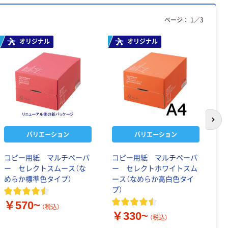
ページ：
1
／
3
オリジナル
オリジナル
次の
バリエーション
バリエーション
コピー用紙 マルチペーパ
コピー用紙 マルチペーパ
コ
ー セレクトスムース（な
ー セレクトホワイトスム
カ
めらか標準色タイプ）
ース（なめらか高白色タイ
紙
プ）
￥570~
￥
（税込）
￥330~
（税込）