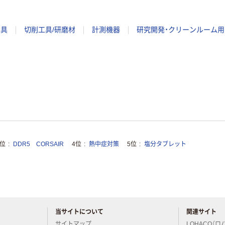
工具
切削工具/研磨材
計測機器
研究開発・クリーンルーム用
3位
DDR5 CORSAIR
4位
熱中症対策
5位
塩分タブレット
当サイトについて
関連サイト
アスクルについてお気軽にご質問ください
サイトマップ
LOHACO（ロ