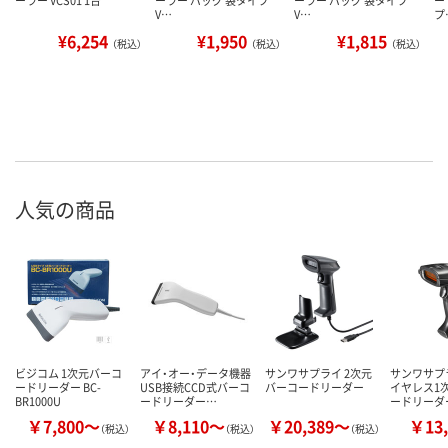
ーラー VCS01 1台
ーラー バッグ 袋タイプ
ーラー バッグ 袋タイプ
ー
V…
V…
プ
¥6,254
¥1,950
¥1,815
（税込）
（税込）
（税込）
人気の商品
ビジコム 1次元バーコ
アイ・オー・データ機器
サンワサプライ 2次元
サンワサプラ
ードリーダー BC-
USB接続CCD式バーコ
バーコードリーダー
イヤレス1
BR1000U
ードリーダー…
ードリーダ
￥7,800～
￥8,110～
￥20,389～
￥13,
（税込）
（税込）
（税込）