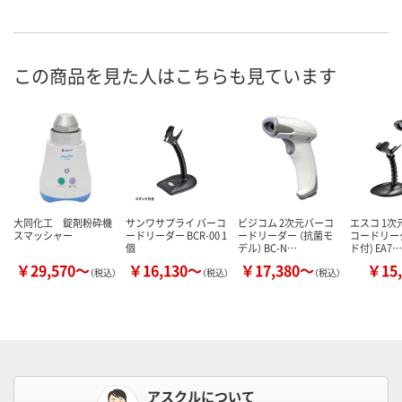
この商品を見た人はこちらも見ています
大同化工 錠剤粉砕機
サンワサプライ バーコ
ビジコム 2次元バーコ
エスコ 1次
スマッシャー
ードリーダー BCR-00 1
ードリーダー （抗菌モ
コードリー
個
デル） BC-N…
ド付) EA7…
￥29,570～
￥16,130～
￥17,380～
￥15,
（税込）
（税込）
（税込）
アスクルについて