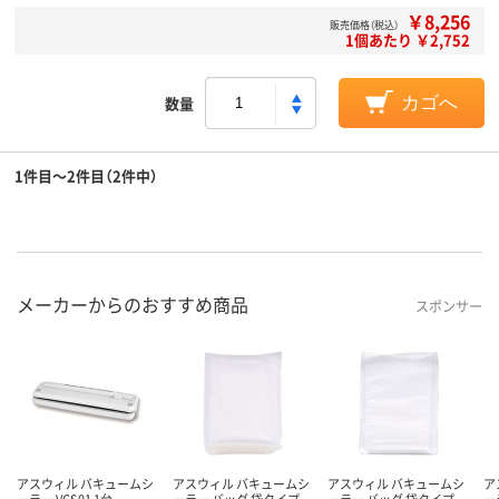
￥8,256
販売価格（税込）
1個あたり ￥2,752
数量
カゴへ
1件目～2件目（2件中）
メーカーからのおすすめ商品
スポンサー
アスウィル バキュームシ
アスウィル バキュームシ
アスウィル バキュームシ
ア