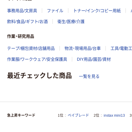
事務用品/文房具
ファイル
トナー/インク/コピー用紙
飲料/食品/ギフト/お酒
衛生/医療/介護
作業・研究用品
テープ/梱包資材/店舗用品
物流・現場用品/台車
工具/電動
作業服/ワークウェア/安全保護具
DIY用品/園芸/資材
最近チェックした商品
一覧を見る
急上昇キーワード
1位
ベイブレード
2位
instax mini13