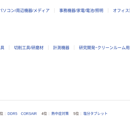
パソコン/周辺機器/メディア
事務機器/家電/電池/照明
オフィス
工具
切削工具/研磨材
計測機器
研究開発・クリーンルーム用
3位
DDR5 CORSAIR
4位
熱中症対策
5位
塩分タブレット