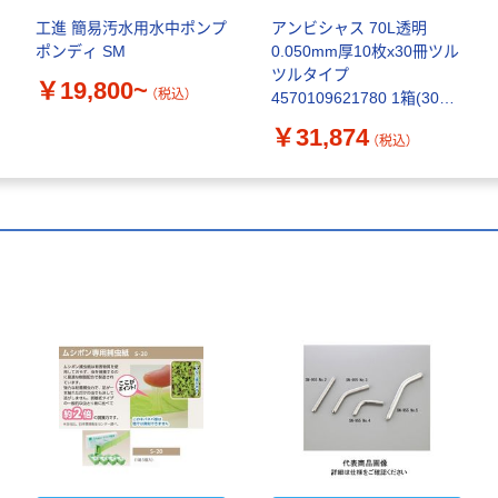
工進 簡易汚水用水中ポンプ
アンビシャス 70L透明
ポンディ SM
0.050mm厚10枚x30冊ツル
ツルタイプ
￥19,800~
（税込）
4570109621780 1箱(300
枚入)（直送品）
￥31,874
（税込）