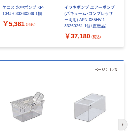
ケニス 水中ポンプ KP-
イワキポンプ エアーポンプ
小
104JH 33260389 1個
(バキューム・コンプレッサ
型
ー両用) APN-085HV-1
￥5,381
￥
（税込）
33260261 1個（直送品）
￥37,180
（税込）
ページ：
1
／
3
次の