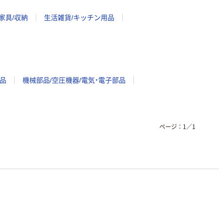
家具/収納
生活雑貨/キッチン用品
品
機械部品/空圧機器/電気・電子部品
ページ：
1
／
1