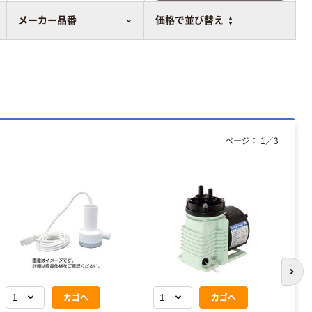
比較表に追加
メーカー品番
価格で並び替え
ページ：
1
／
3
次の
カゴへ
カゴへ