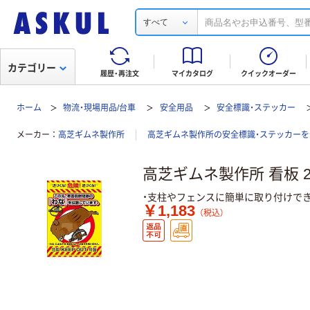
すべて
カテゴリー
履歴・再注文
マイカタログ
クイックオーダー
ホーム
物流・現場用品/台車
安全用品
安全標識・ステッカー
メーカー
高芝ギムネ製作所
高芝ギムネ製作所の安全標識・ステッカーを
高芝ギムネ製作所 看板 
・支柱やフェンスに簡単に取り付けでき
￥1,183
（税込）