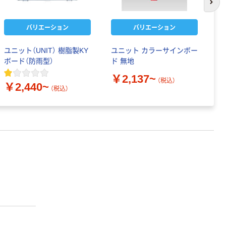
次の
バリエーション
バリエーション
ユニット（UNIT） 樹脂製KY
ユニット カラーサインボー
ユ
ボード（防雨型）
ド 無地
￥
￥2,137~
（税込）
￥2,440~
（税込）