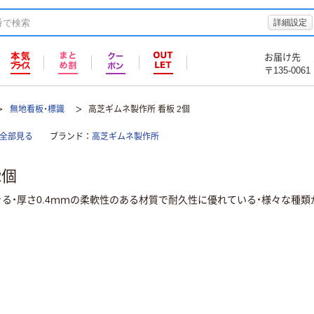
詳細設定
お届け先
〒135-0061
無地看板・標識
高芝ギムネ製作所 看板 2個
全部見る
ブランド
高芝ギムネ製作所
2個
る・厚さ0.4ｍｍの柔軟性のある材質で耐久性に優れている・様々な種