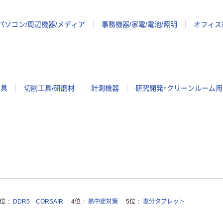
パソコン/周辺機器/メディア
事務機器/家電/電池/照明
オフィス
工具
切削工具/研磨材
計測機器
研究開発・クリーンルーム用
3位
DDR5 CORSAIR
4位
熱中症対策
5位
塩分タブレット