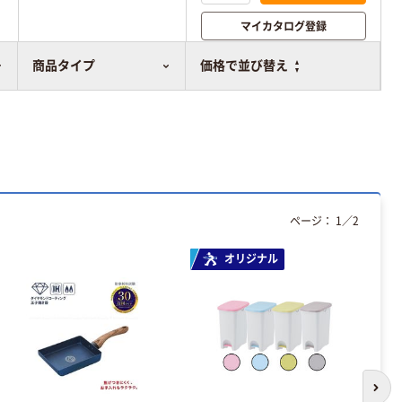
マイカタログ登録
比較表に追加
商品タイプ
価格で並び替え
ページ：
1
／
2
オリジナル
次の