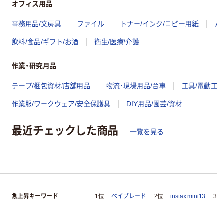
オフィス用品
事務用品/文房具
ファイル
トナー/インク/コピー用紙
飲料/食品/ギフト/お酒
衛生/医療/介護
作業・研究用品
テープ/梱包資材/店舗用品
物流・現場用品/台車
工具/電動
作業服/ワークウェア/安全保護具
DIY用品/園芸/資材
最近チェックした商品
一覧を見る
急上昇キーワード
1位
ベイブレード
2位
instax mini13