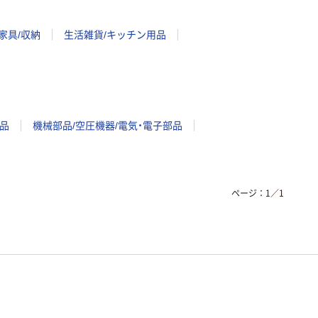
家具/収納
生活雑貨/キッチン用品
品
機械部品/空圧機器/電気・電子部品
ページ：
1
／
1