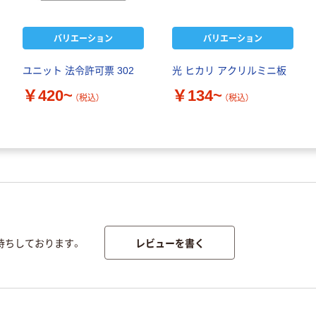
バリエーション
バリエーション
ユニット 法令許可票 302
光 ヒカリ アクリルミニ板
￥420~
￥134~
（税込）
（税込）
レビューを書く
待ちしております。