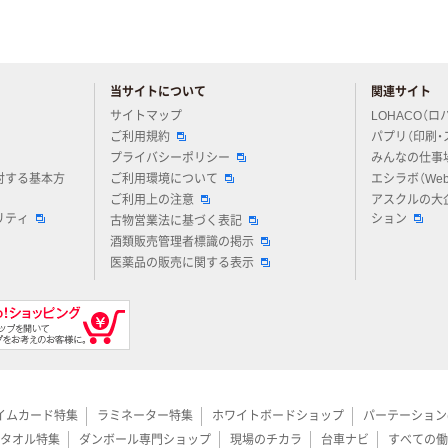
当サイトについて
関連サイト
アスクルについてお気軽にご質問ください
サイトマップ
LOHACO（ロ
ご利用規約
パプリ（印刷・
プライバシーポリシー
みんなの仕事
対する基本方
ご利用環境について
エシラボ（We
ご利用上の注意
アスクルの大
リティ
ション
古物営業法に基づく表記
酒類販売管理者標識の掲示
医薬品の販売に関する表示
イムカード特集
ラミネーター特集
ホワイトボードショップ
パーテーション
タオル特集
ダンボール専門ショップ
現場のチカラ
台車ナビ
すべての働