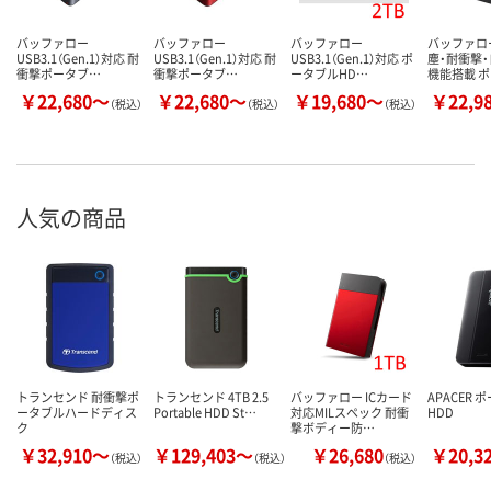
バッファロー
バッファロー
バッファロー
バッファロ
USB3.1（Gen.1）対応 耐
USB3.1（Gen.1）対応 耐
USB3.1（Gen.1）対応 ポ
塵・耐衝撃
衝撃ポータブ…
衝撃ポータブ…
ータブルHD…
機能搭載 
￥22,680～
￥22,680～
￥19,680～
￥22,9
（税込）
（税込）
（税込）
人気の商品
トランセンド 耐衝撃ポ
トランセンド 4TB 2.5
バッファロー ICカード
APACER 
ータブルハードディス
Portable HDD St…
対応MILスペック 耐衝
HDD
ク
撃ボディー防…
￥32,910～
￥129,403～
￥26,680
￥20,3
（税込）
（税込）
（税込）