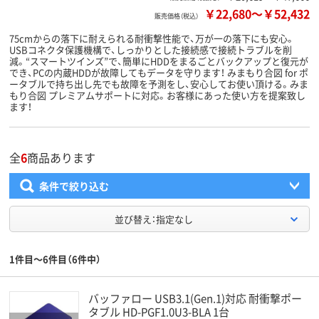
￥22,680
～
￥52,432
販売価格（税込）
75cmからの落下に耐えられる耐衝撃性能で、万が一の落下にも安心。
USBコネクタ保護機構で、しっかりとした接続感で接続トラブルを削
減。“スマートツインズ”で、簡単にHDDをまるごとバックアップと復元が
でき、PCの内蔵HDDが故障してもデータを守ります！ みまもり合図 for ポ
ータブルで持ち出し先でも故障を予測をし、安心してお使い頂ける。みま
もり合図 プレミアムサポートに対応。お客様にあった使い方を提案致し
ます！
全
6
商品あります
条件で絞り込む
並び替え：指定なし
1件目～6件目（6件中）
バッファロー USB3.1(Gen.1)対応 耐衝撃ポー
タブル HD-PGF1.0U3-BLA 1台