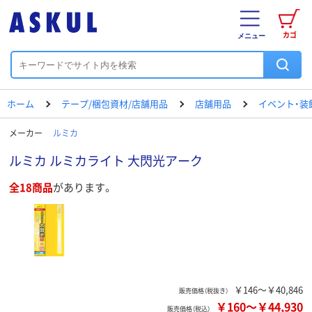
カゴ
メニュー
ホーム
テープ/梱包資材/店舗用品
店舗用品
イベント・装
メーカー
ルミカ
ルミカ ルミカライト 大閃光アーク
全18商品
があります。
￥146～￥40,846
販売価格（税抜き）
￥160
～
￥44,930
販売価格（税込）