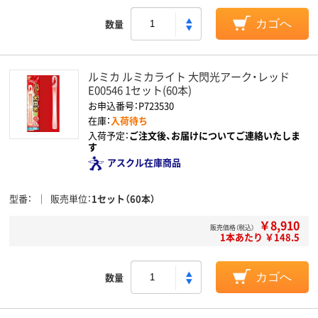
数量
カゴへ
ルミカ ルミカライト 大閃光アーク・レッド
E00546 1セット(60本)
お申込番号：P723530
在庫：
入荷待ち
入荷予定：
ご注文後、お届けについてご連絡いたしま
す
アスクル在庫商品
型番
販売単位
1セット（60本）
￥8,910
販売価格（税込）
1本あたり ￥148.5
数量
カゴへ