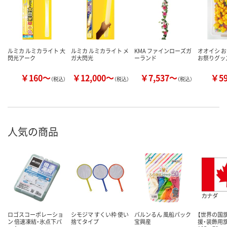
ルミカ ルミカライト 大
ルミカ ルミカライト メ
KMA ファインローズガ
オオイシ お
閃光アーク
ガ大閃光
ーランド
お祭りグッ
￥160～
￥12,000～
￥7,537～
￥5
（税込）
（税込）
（税込）
人気の商品
ロゴスコーポレーショ
シモジマ すくい枠 使い
バルンるん 風船パック
【世界の国旗
ン 倍速凍結・氷点下パ
捨てタイプ
宝興産
援・装飾用