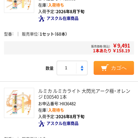
在庫：
入荷待ち
入荷予定：
2026年8月下旬
アスクル在庫商品
型番
販売単位
1セット（60本）
￥9,491
販売価格（税込）
1本あたり ￥158.19
数量
カゴへ
ルミカ ルミカライト 大閃光アーク極・オレン
ジ E00540 1本
お申込番号：HX36482
在庫：
入荷待ち
入荷予定：
2026年8月下旬
アスクル在庫商品