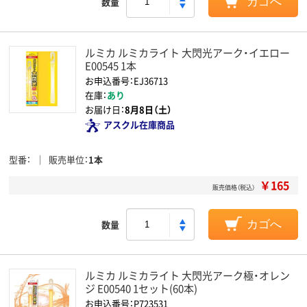
数量
カゴへ
ルミカ ルミカライト 大閃光アーク・イエロー
E00545 1本
お申込番号：EJ36713
在庫：
あり
お届け日：
8月8日（土）
アスクル在庫商品
型番
販売単位
1本
￥165
販売価格（税込）
数量
カゴへ
ルミカ ルミカライト 大閃光アーク極・オレン
ジ E00540 1セット(60本)
お申込番号：P723531