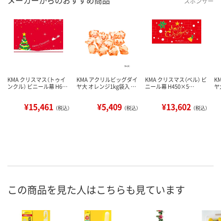
メーカーからのおすすめ商品
スポンサー
KMA クリスマス（トゥイ
KMA アクリルビッグダイ
KMA クリスマス（ベル） ビ
K
ンクル） ビニール幕 H6…
ヤ大 オレンジ1kg袋入 …
ニール幕 H450×5…
ヤ
¥15,461
¥5,409
¥13,602
（税込）
（税込）
（税込）
この商品を見た人はこちらも見ています