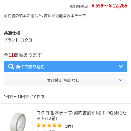
￥558
～
￥12,266
販売価格（税込）
契約書の製本に適した、捺印が可能な製本テープ。
共通仕様
ブランド
コクヨ
全
11
商品あります
条件で絞り込む
並び替え：指定なし
1件目～10件目（10件中）
コクヨ 製本テープ(契約書割印用) T-F425N 1セ
ット(12巻)
（2件）