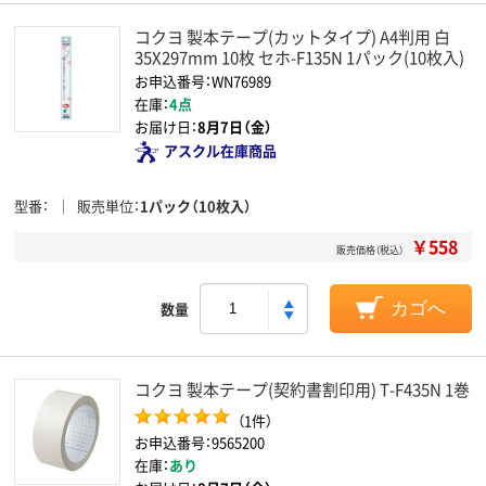
コクヨ 製本テープ(カットタイプ) A4判用 白
35X297mm 10枚 セホ-F135N 1パック(10枚入)
お申込番号：WN76989
在庫：
4点
お届け日：
8月7日（金）
アスクル在庫商品
型番
販売単位
1パック（10枚入）
￥558
販売価格（税込）
数量
カゴへ
コクヨ 製本テープ(契約書割印用) T-F435N 1巻
（1件）
お申込番号：9565200
在庫：
あり