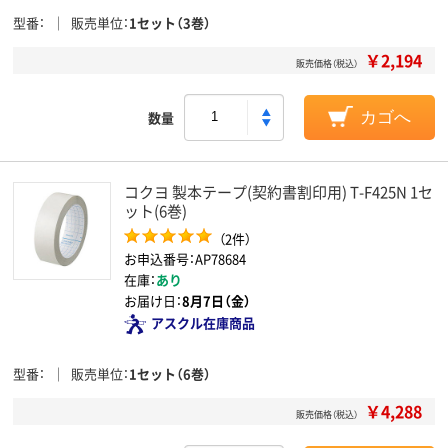
型番
販売単位
1セット（3巻）
￥2,194
販売価格（税込）
数量
カゴへ
コクヨ 製本テープ(契約書割印用) T-F425N 1セ
ット(6巻)
（2件）
お申込番号：AP78684
在庫：
あり
お届け日：
8月7日（金）
アスクル在庫商品
型番
販売単位
1セット（6巻）
￥4,288
販売価格（税込）