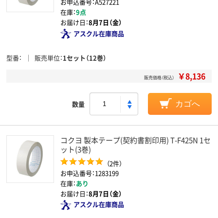
お申込番号：A527221
在庫：
9点
お届け日：
8月7日（金）
アスクル在庫商品
型番
販売単位
1セット（12巻）
￥8,136
販売価格（税込）
数量
カゴへ
コクヨ 製本テープ(契約書割印用) T-F425N 1セ
ット(3巻)
（2件）
お申込番号：1283199
在庫：
あり
お届け日：
8月7日（金）
アスクル在庫商品