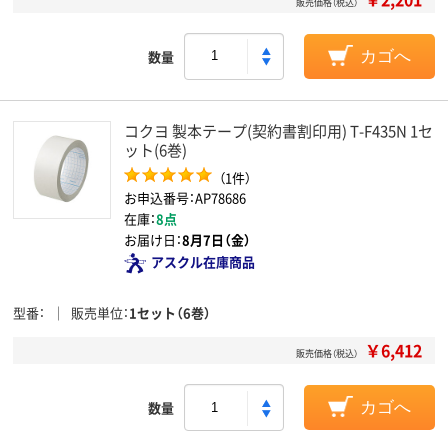
販売価格（税込）
数量
カゴへ
コクヨ 製本テープ(契約書割印用) T-F435N 1セ
ット(6巻)
（1件）
お申込番号：AP78686
在庫：
8点
お届け日：
8月7日（金）
アスクル在庫商品
型番
販売単位
1セット（6巻）
￥6,412
販売価格（税込）
数量
カゴへ