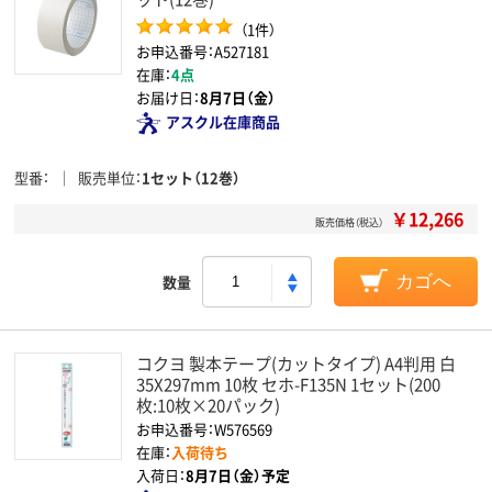
（1件）
お申込番号：A527181
在庫：
4点
お届け日：
8月7日（金）
アスクル在庫商品
型番
販売単位
1セット（12巻）
￥12,266
販売価格（税込）
数量
カゴへ
コクヨ 製本テープ(カットタイプ) A4判用 白
35X297mm 10枚 セホ-F135N 1セット(200
枚:10枚×20パック)
お申込番号：W576569
在庫：
入荷待ち
入荷日：
8月7日（金）予定