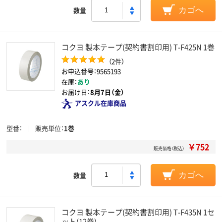
数量
カゴへ
コクヨ 製本テープ(契約書割印用) T-F425N 1巻
（2件）
お申込番号：9565193
在庫：
あり
お届け日：
8月7日（金）
アスクル在庫商品
型番
販売単位
1巻
￥752
販売価格（税込）
数量
カゴへ
コクヨ 製本テープ(契約書割印用) T-F435N 1セ
ット(12巻)