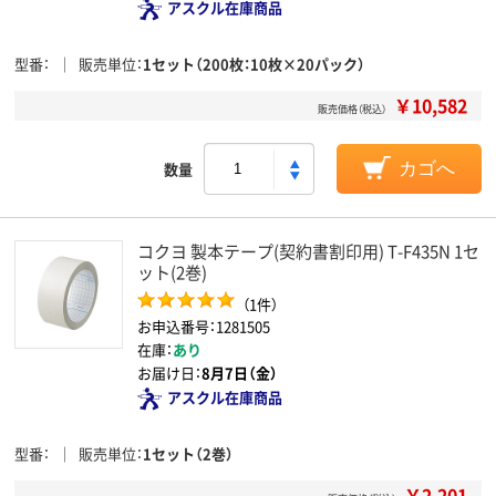
アスクル在庫商品
型番
販売単位
1セット（200枚：10枚×20パック）
￥10,582
販売価格（税込）
数量
カゴへ
コクヨ 製本テープ(契約書割印用) T-F435N 1セ
ット(2巻)
（1件）
お申込番号：1281505
在庫：
あり
お届け日：
8月7日（金）
アスクル在庫商品
型番
販売単位
1セット（2巻）
￥2,201