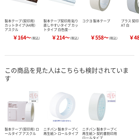
製本テープ（契印用）
製本テープ契印用 貼り
コクヨ 製本テープ
プラス 契
カットタイプ（A4用）
直しやすいタイプ カッ
AT 白
アスクル
トタイプ 白色度…
￥164～
￥214～
￥558～
￥4
（税込）
（税込）
（税込）
この商品を見た人はこちらも検討されていま
す
製本テープ（契印用） ロ
ニチバン 製本テープ＜
ニチバン 製本テープ＜
ールタイプ アスクル
再生紙＞ ロールタイプ
再生紙＞ 契約書割印用
ロールタイプ